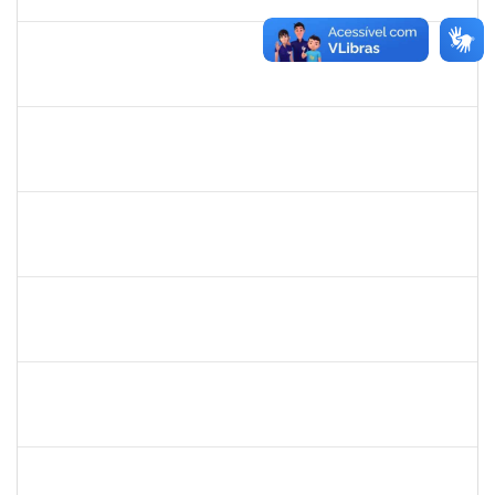
30/06/2021
Concluído
1871101
RAFAEL BASTOS DAMASCENA
Técnico
23007.00002492/2020-05
08/03/2021
07/06/2021
Concluído
1610901
LUCIANA SOUZA OLIVEIRA
Técnico
23007.00004135/2021-67
03/05/2021
01/06/2021
Concluído
1551601
PAULO CESAR OLIVEIRA DE JESUS
Docente
23007.00000437/2021-03
01/03/2021
31/05/2021
Concluído
1873744
SILVIA BARRETO BRITO MALTA
Docente
23007.00026788/2020-27
30/03/2021
28/05/2021
Concluído
1874542
ANA FLAVIA GOTTSCHALL DE ALMEIDA
Técnico
23007.00001561/2021-16
08/03/2021
21/04/2021
Concluído
1615408
ANDERON MELHOR MIRANDA
Docente