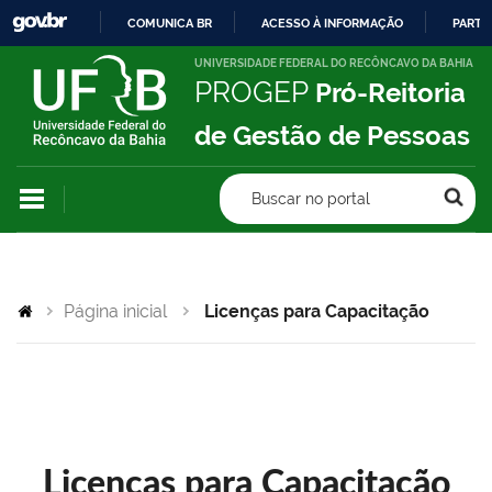
COMUNICA BR
ACESSO À INFORMAÇÃO
PARTI
IR
UNIVERSIDADE FEDERAL DO RECÔNCAVO DA BAHIA
PROGEP
Pró-Reitoria
PARA
O
de Gestão de Pessoas
CONTEÚDO
Buscar no portal
Página inicial
Licenças para Capacitação
Licenças para Capacitação