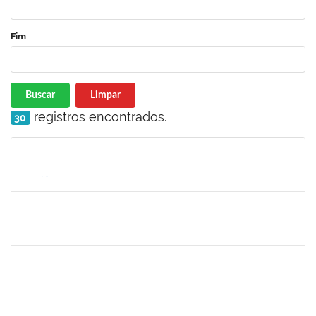
Fim
Buscar
Limpar
registros encontrados.
30
Matrícula
Nome
Cargo
Processo
Início
Fim
Status
1559816
SERGIO ANUNCIACAO ROCHA
Docente
23007.00000042/2022-92
08/01/2022
28/01/2022
Concluído
2266437
LAEDSON SILVA PEDREIRA
Técnico
23007.00006787/2021-49
04/10/2021
03/01/2022
Concluído