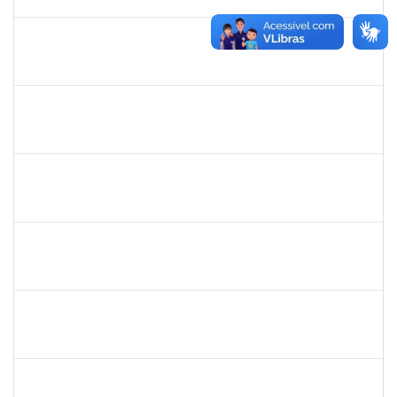
02/08/2021
Concluído
1610901
LUCIANA SOUZA OLIVEIRA
Técnico
23007.00004135/2021-67
03/05/2021
01/06/2021
Concluído
1873744
SILVIA BARRETO BRITO MALTA
Docente
23007.00026788/2020-27
30/03/2021
28/05/2021
Concluído
1871101
RAFAEL BASTOS DAMASCENA
Técnico
23007.00002492/2020-05
08/03/2021
07/06/2021
Concluído
1874542
ANA FLAVIA GOTTSCHALL DE ALMEIDA
Técnico
23007.00001561/2021-16
08/03/2021
21/04/2021
Concluído
1551601
PAULO CESAR OLIVEIRA DE JESUS
Docente
23007.00000437/2021-03
01/03/2021
31/05/2021
Concluído
1573301
JOMARA SILVA DOS SANTOS SOUZA
Técnico