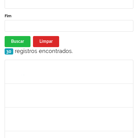
Fim
Buscar
Limpar
registros encontrados.
30
Matrícula
Nome
Cargo
Processo
Início
Fim
Status
1154456
JOSELIA ANDRADE DA SILVA
Técnico
23007.00016214/2020-51
29/11/2021
26/02/2022
Concluído
1026881
KASSIO CARVALHO DA SILVA
Técnico
23007.00015939/2021-04
09/11/2021
23/11/2021
Concluído