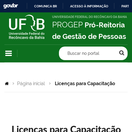
COMUNICA BR
ACESSO À INFORMAÇÃO
PARTI
IR
UNIVERSIDADE FEDERAL DO RECÔNCAVO DA BAHIA
PROGEP
Pró-Reitoria
PARA
O
de Gestão de Pessoas
CONTEÚDO
Buscar no portal
Página inicial
Licenças para Capacitação
Licenças para Capacitação