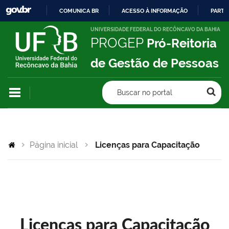
COMUNICA BR
ACESSO À INFORMAÇÃO
PARTI
IR
UNIVERSIDADE FEDERAL DO RECÔNCAVO DA BAHIA
PROGEP
Pró-Reitoria
PARA
O
de Gestão de Pessoas
CONTEÚDO
Buscar no portal
Página inicial
Licenças para Capacitação
Licenças para Capacitação