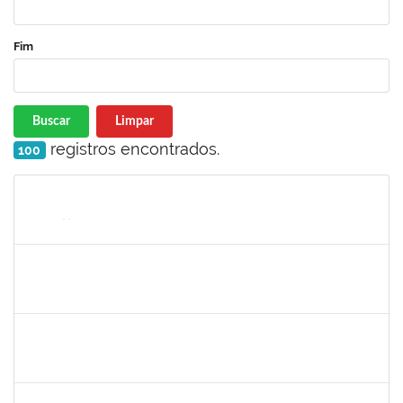
Fim
Buscar
Limpar
registros encontrados.
100
Matrícula
Nome
Cargo
Processo
Início
Fim
Status
2266437
LAEDSON SILVA PEDREIRA
Técnico
23007.00006787/2021-49
04/10/2021
03/01/2022
Concluído
1558280
JANETE DOS SANTOS
Técnico
23007.00016445/2021-19
15/09/2021
14/10/2021
Concluído