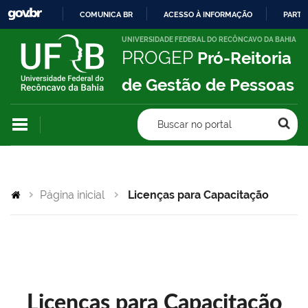
COMUNICA BR
ACESSO À INFORMAÇÃO
PARTI
IR
UNIVERSIDADE FEDERAL DO RECÔNCAVO DA BAHIA
PROGEP
Pró-Reitoria
PARA
O
de Gestão de Pessoas
CONTEÚDO
Buscar no portal
Página inicial
Licenças para Capacitação
Licenças para Capacitação