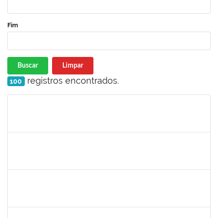
Fim
Buscar
Limpar
registros encontrados.
100
Matrícula
Nome
Cargo
Processo
Início
Fim
Status
2266437
LAEDSON SILVA PEDREIRA
Técnico
23007.00006787/2021-49
04/10/2021
03/01/2022
Concluído
1558280
JANETE DOS SANTOS
Técnico
23007.00016445/2021-19
15/09/2021
14/10/2021
Concluído