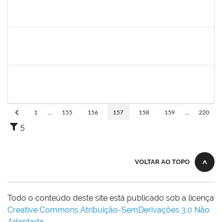
1551476
TANIA CRISTINA FERNANDES DE FREITAS
Docente
23007.00014935/2021-49
14/09/2021
14/12/2021
Concluído
1894080
LUCIANO DA SILVA CRUZ
Técnico
23007.00002176/2021-95
06/09/2021
05/12/2021
Concluído
2261567
JOICE BRUNA DAS GRACAS GONCALVES
Técnico
23007.00010858/2021-33
01/09/2021
30/09/2021
Concluído
1
...
155
156
157
158
159
...
220
5
VOLTAR AO TOPO
Todo o conteúdo deste site está publicado sob a licença
Creative Commons Atribuição-SemDerivações 3.0 Não
Adaptada
.