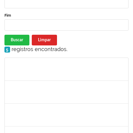
Fim
Buscar
Limpar
registros encontrados.
5
Matrícula
Nome
Cargo
Processo
Início
Fim
Status
2266437
LAEDSON SILVA PEDREIRA
Técnico
23007.00006787/2021-49
04/10/2021
03/01/2022
Concluído
1558280
JANETE DOS SANTOS
Técnico
23007.00016445/2021-19
15/09/2021
14/10/2021
Concluído