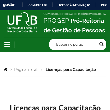
COMUNICA BR
ACESSO À INFORMAÇÃO
PARTI
IR
UNIVERSIDADE FEDERAL DO RECÔNCAVO DA BAHIA
PROGEP
Pró-Reitoria
PARA
O
de Gestão de Pessoas
CONTEÚDO
Buscar no portal
Página inicial
Licenças para Capacitação
Licenças para Capacitação