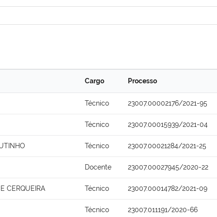
Cargo
Processo
Técnico
23007.00002176/2021-95
Técnico
23007.00015939/2021-04
UTINHO
Técnico
23007.00021284/2021-25
Docente
23007.00027945/2020-22
A E CERQUEIRA
Técnico
23007.00014782/2021-09
Técnico
23007.011191/2020-66