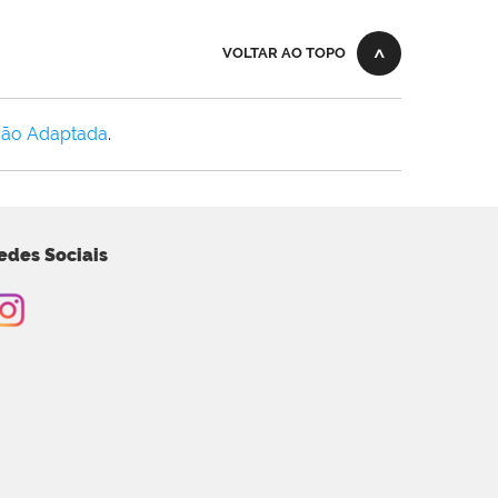
VOLTAR AO TOPO
Não Adaptada
.
edes Sociais