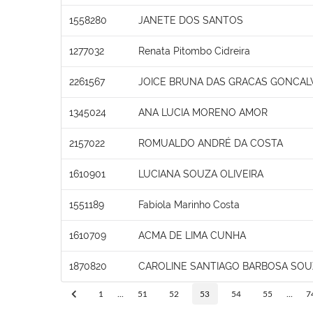
1558280
JANETE DOS SANTOS
1277032
Renata Pitombo Cidreira
2261567
JOICE BRUNA DAS GRACAS GONCAL
1345024
ANA LUCIA MORENO AMOR
2157022
ROMUALDO ANDRÉ DA COSTA
1610901
LUCIANA SOUZA OLIVEIRA
1551189
Fabíola Marinho Costa
1610709
ACMA DE LIMA CUNHA
1870820
CAROLINE SANTIAGO BARBOSA SOU
1
...
51
52
53
54
55
...
7