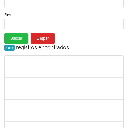
Fim
Buscar
Limpar
registros encontrados.
100
Matrícula
Nome
Cargo
Processo
Início
Fim
Status
2157022
ROMUALDO ANDRÉ DA COSTA
Técnico
23007.00015974/2021-29
30/08/2021
24/09/2021
Concluído
1303159
Marcilio Delan Baliza Fernandes
Docente
23007.00027945/2020-22
16/08/2021
13/11/2021
Concluído