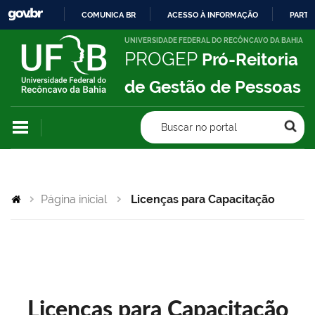
COMUNICA BR
ACESSO À INFORMAÇÃO
PARTI
IR
UNIVERSIDADE FEDERAL DO RECÔNCAVO DA BAHIA
PROGEP
Pró-Reitoria
PARA
O
de Gestão de Pessoas
CONTEÚDO
Buscar no portal
Página inicial
Licenças para Capacitação
Licenças para Capacitação