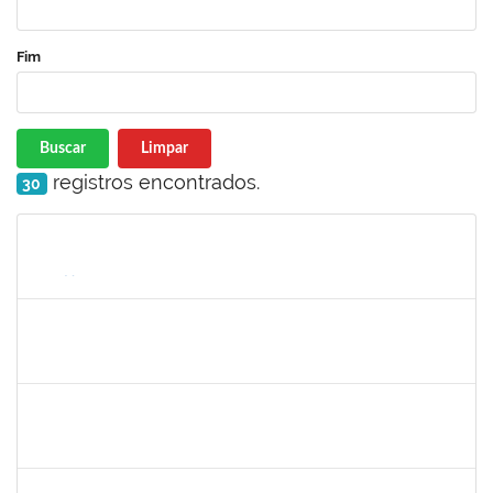
Fim
Buscar
Limpar
registros encontrados.
30
Matrícula
Nome
Cargo
Processo
Início
Fim
Status
2257466
LILIANE ANDRADE SANDE DA SILVA
Técnico
23007.00024961/2023-68
07/10/2024
05/11/2024
Concluído
1894151
EVANDRO DE QUEIROZ BARBOSA E SILVA
Técnico
23007.00010753/2024-46
09/10/2024
07/11/2024
Concluído