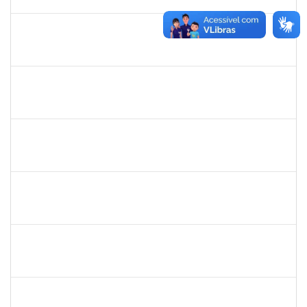
01/12/2024
Concluído
2328936
JENILDA BASTOS ALMEIDA PINHEIRO
Técnico
23007.00029552/2023-77
18/11/2024
02/12/2024
Concluído
1674023
MARIA DA CONCEICAO COSTA RIVEMALES
Docente
23007.00008374/2024-65
04/09/2024
02/12/2024
Concluído
2261054
ALINE BORGES DE OLIVEIRA
Técnico
23007.00003024/2024-82
13/09/2024
11/12/2024
Concluído
1031793
JEANE LUCI MELO DOS SANTOS
Técnico
23007.00016392/2024-83
13/11/2024
12/12/2024
Concluído
1919544
MARIA DAS GRAÇAS MASCARENHAS QUEIROZ
Técnico
23007.00016875/2024-40
30/10/2024
13/12/2024
Concluído
1965504
JUSSARA PEIXOTO MAIA
Docente