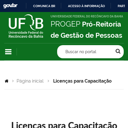
COMUNICA BR
ACESSO À INFORMAÇÃO
PARTI
IR
UNIVERSIDADE FEDERAL DO RECÔNCAVO DA BAHIA
PROGEP
Pró-Reitoria
PARA
O
de Gestão de Pessoas
CONTEÚDO
Buscar no portal
Página inicial
Licenças para Capacitação
Licenças para Capacitação