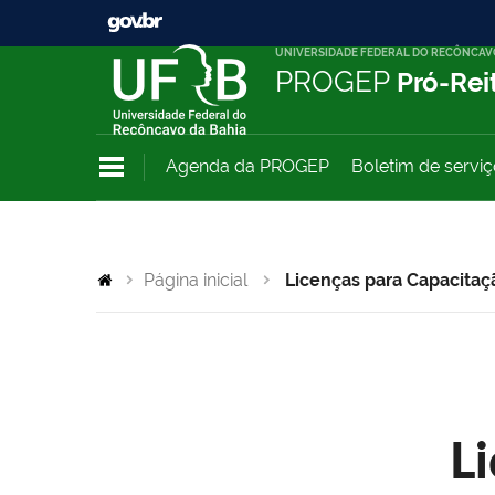
UNIVERSIDADE FEDERAL DO RECÔNCAV
PROGEP
Pró-Rei
Agenda da PROGEP
Boletim de servi
Página inicial
Licenças para Capacitaç
L