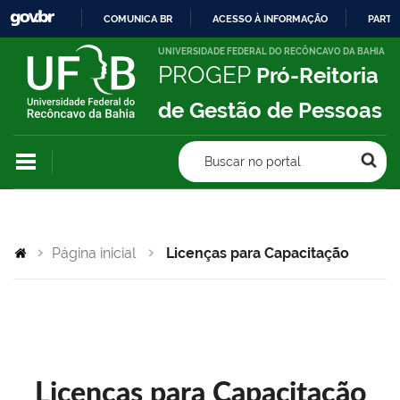
COMUNICA BR
ACESSO À INFORMAÇÃO
PARTI
IR
UNIVERSIDADE FEDERAL DO RECÔNCAVO DA BAHIA
PROGEP
Pró-Reitoria
PARA
O
de Gestão de Pessoas
CONTEÚDO
Buscar no portal
Página inicial
Licenças para Capacitação
Licenças para Capacitação