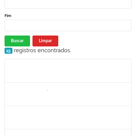
Fim
Buscar
Limpar
registros encontrados.
15
Matrícula
Nome
Cargo
Processo
Início
Fim
Status
2157022
ROMUALDO ANDRÉ DA COSTA
Técnico
23007.00015974/2021-29
30/08/2021
24/09/2021
Concluído
1303159
Marcilio Delan Baliza Fernandes
Docente
23007.00027945/2020-22
16/08/2021
13/11/2021
Concluído