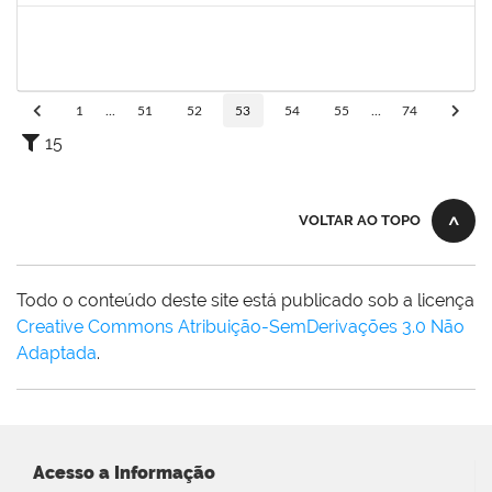
1551601
PAULO CESAR OLIVEIRA DE JESUS
Docente
23007.00000437/2021-03
01/03/2021
31/05/2021
Concluído
1
...
51
52
53
54
55
...
74
15
VOLTAR AO TOPO
Todo o conteúdo deste site está publicado sob a licença
Creative Commons Atribuição-SemDerivações 3.0 Não
Adaptada
.
Acesso a Informação