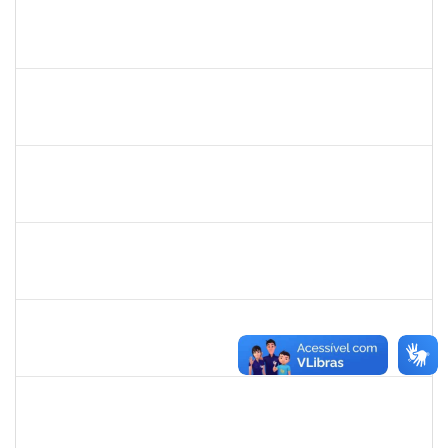
1870820
CAROLINE SANTIAGO BARBOSA SOUZA
Técnico
23007.00012090/2020-43
17/05/2021
30/06/2021
Concluído
1610709
ACMA DE LIMA CUNHA
Técnico
23007.015316/2020-47
05/05/2021
02/08/2021
Concluído
1610901
LUCIANA SOUZA OLIVEIRA
Técnico
23007.00004135/2021-67
03/05/2021
01/06/2021
Concluído
1873744
SILVIA BARRETO BRITO MALTA
Docente
23007.00026788/2020-27
30/03/2021
28/05/2021
Concluído
1871101
RAFAEL BASTOS DAMASCENA
Técnico
23007.00002492/2020-05
08/03/2021
07/06/2021
Concluído
1874542
ANA FLAVIA GOTTSCHALL DE ALMEIDA
Técnico
23007.00001561/2021-16
08/03/2021
21/04/2021
Concluído