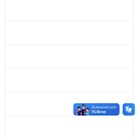
1610709
ACMA DE LIMA CUNHA
Técnico
23007.015316/2020-47
05/05/2021
02/08/2021
Concluído
1610901
LUCIANA SOUZA OLIVEIRA
Técnico
23007.00004135/2021-67
03/05/2021
01/06/2021
Concluído
1873744
SILVIA BARRETO BRITO MALTA
Docente
23007.00026788/2020-27
30/03/2021
28/05/2021
Concluído
1871101
RAFAEL BASTOS DAMASCENA
Técnico
23007.00002492/2020-05
08/03/2021
07/06/2021
Concluído
1874542
ANA FLAVIA GOTTSCHALL DE ALMEIDA
Técnico
23007.00001561/2021-16
08/03/2021
21/04/2021
Concluído
1551601
PAULO CESAR OLIVEIRA DE JESUS
Docente
23007.00000437/2021-03
01/03/2021
31/05/2021
Concluído