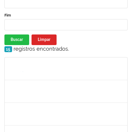
Fim
Buscar
Limpar
registros encontrados.
15
Matrícula
Nome
Cargo
Processo
Início
Fim
Status
1303159
Marcilio Delan Baliza Fernandes
Docente
23007.00027945/2020-22
16/08/2021
13/11/2021
Concluído
1557654
KELLY GRAZIELLY DA SILVA SIQUEIRA E CERQUEIRA
Técnico
23007.00014782/2021-09
05/08/2021
04/11/2021
Concluído