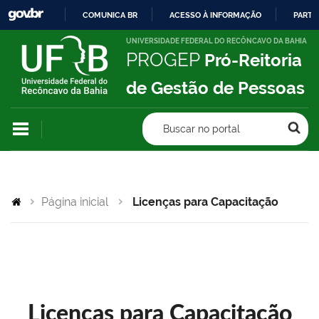
COMUNICA BR
ACESSO À INFORMAÇÃO
PARTI
IR
UNIVERSIDADE FEDERAL DO RECÔNCAVO DA BAHIA
PROGEP
Pró-Reitoria
PARA
O
de Gestão de Pessoas
CONTEÚDO
Buscar no portal
Página inicial
Licenças para Capacitação
Licenças para Capacitação