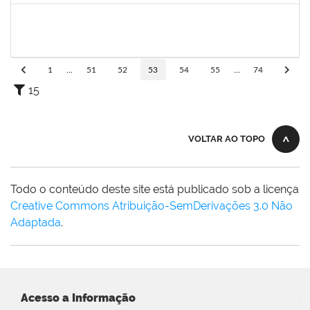
1573301
JOMARA SILVA DOS SANTOS SOUZA
Técnico
23007.00018038/2019-82
01/02/2021
02/03/2021
Concluído
1
...
51
52
53
54
55
...
74
15
VOLTAR AO TOPO
Todo o conteúdo deste site está publicado sob a licença
Creative Commons Atribuição-SemDerivações 3.0 Não
Adaptada
.
Acesso a Informação