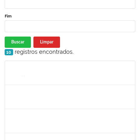
Fim
Buscar
Limpar
registros encontrados.
10
Matrícula
Nome
Cargo
Processo
Início
Fim
Status
1673888
ANA MARIA SILVA OLIVEIRA
Técnico
23007.011191/2020-66
19/07/2021
18/10/2021
Concluído
1277032
Renata Pitombo Cidreira
Docente
23007.00007565/2021-92
13/07/2021
13/10/2021
Concluído