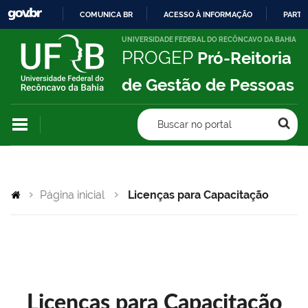
COMUNICA BR
ACESSO À INFORMAÇÃO
PARTI
IR
UNIVERSIDADE FEDERAL DO RECÔNCAVO DA BAHIA
PROGEP
Pró-Reitoria
PARA
O
de Gestão de Pessoas
CONTEÚDO
Buscar no portal
Página inicial
Licenças para Capacitação
Licenças para Capacitação