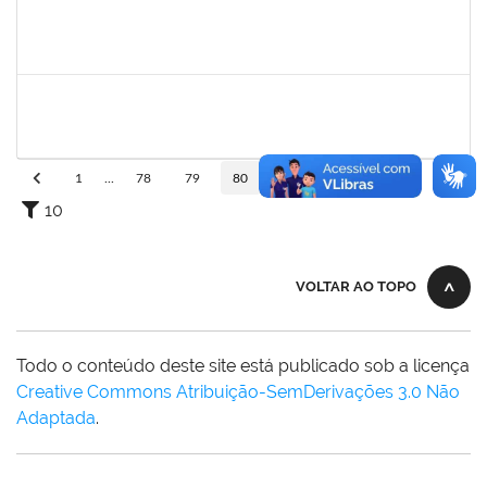
1874542
ANA FLAVIA GOTTSCHALL DE ALMEIDA
Técnico
23007.00001561/2021-16
08/03/2021
21/04/2021
Concluído
1551601
PAULO CESAR OLIVEIRA DE JESUS
Docente
23007.00000437/2021-03
01/03/2021
31/05/2021
Concluído
1
...
78
79
80
81
82
...
110
10
VOLTAR AO TOPO
Todo o conteúdo deste site está publicado sob a licença
Creative Commons Atribuição-SemDerivações 3.0 Não
Adaptada
.