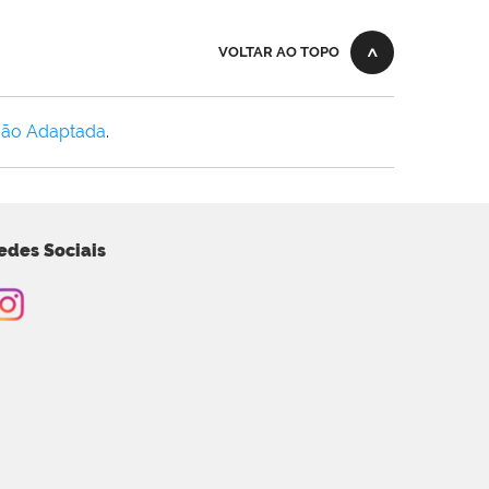
VOLTAR AO TOPO
Não Adaptada
.
edes Sociais