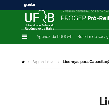
UNIVERSIDADE FEDERAL DO RECÔNCAV
PROGEP
Pró-Rei
Agenda da PROGEP
Boletim de servi
Página inicial
Licenças para Capacitaç
L