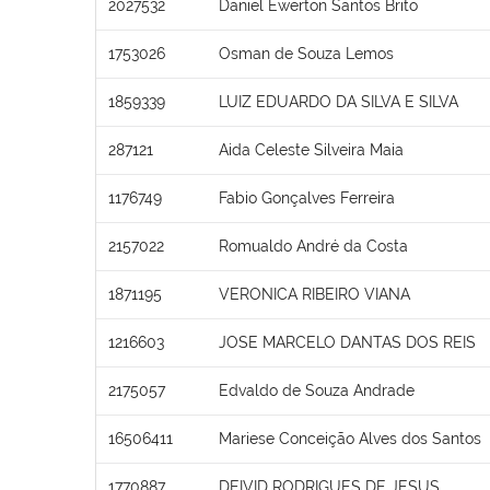
2027532
Daniel Ewerton Santos Brito
1753026
Osman de Souza Lemos
1859339
LUIZ EDUARDO DA SILVA E SILVA
287121
Aida Celeste Silveira Maia
1176749
Fabio Gonçalves Ferreira
2157022
Romualdo André da Costa
1871195
VERONICA RIBEIRO VIANA
1216603
JOSE MARCELO DANTAS DOS REIS
2175057
Edvaldo de Souza Andrade
16506411
Mariese Conceição Alves dos Santos
1770887
DEIVID RODRIGUES DE JESUS