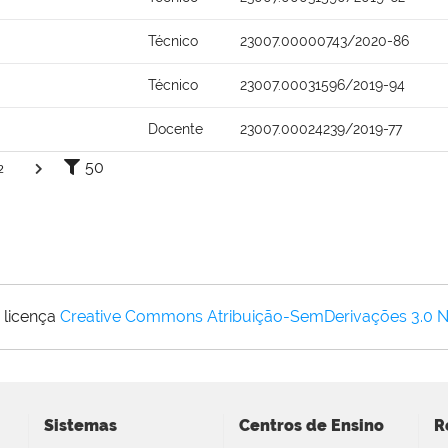
Técnico
23007.00000743/2020-86
Técnico
23007.00031596/2019-94
Docente
23007.00024239/2019-77
50
2
 licença
Creative Commons Atribuição-SemDerivações 3.0 
Sistemas
Centros de Ensino
R