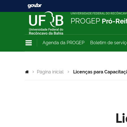
UNIVERSIDADE FEDERAL DO RECÔNCAV
PROGEP
Pró-Rei
Agenda da PROGEP
Boletim de servi
Página inicial
Licenças para Capacitaç
L