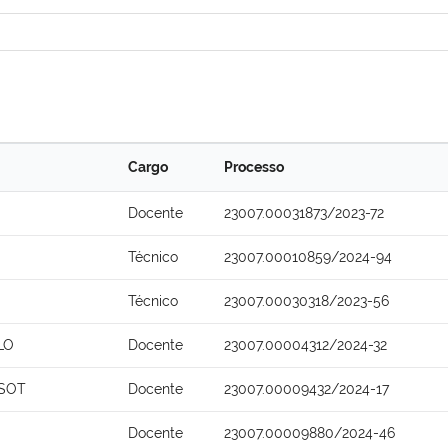
Cargo
Processo
Docente
23007.00031873/2023-72
Técnico
23007.00010859/2024-94
Técnico
23007.00030318/2023-56
LO
Docente
23007.00004312/2024-32
SSOT
Docente
23007.00009432/2024-17
Docente
23007.00009880/2024-46