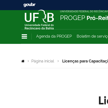
UNIVERSIDADE FEDERAL DO RECÔNCAV
PROGEP
Pró-Rei
Agenda da PROGEP
Boletim de servi
Página inicial
Licenças para Capacitaç
L