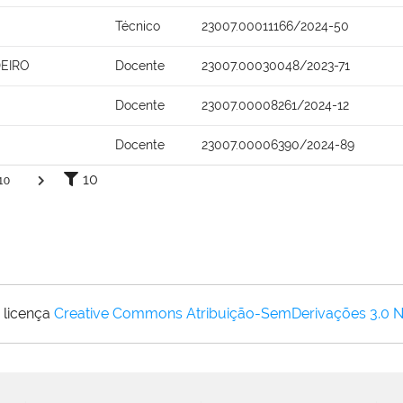
Técnico
23007.00011166/2024-50
DEIRO
Docente
23007.00030048/2023-71
Docente
23007.00008261/2024-12
Docente
23007.00006390/2024-89
10
10
 licença
Creative Commons Atribuição-SemDerivações 3.0 