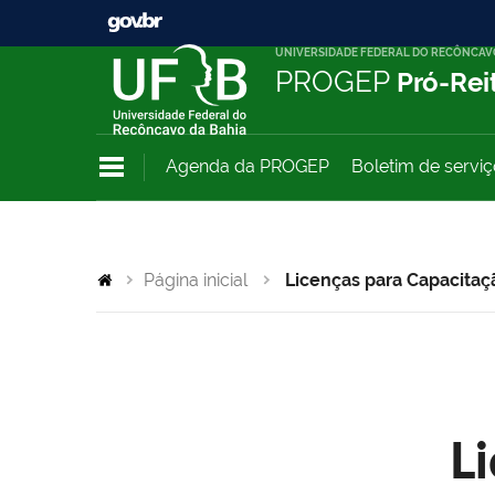
UNIVERSIDADE FEDERAL DO RECÔNCAV
PROGEP
Pró-Rei
Agenda da PROGEP
Boletim de servi
Página inicial
Licenças para Capacitaç
L