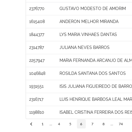
2376770
GUSTAVO MODESTO DE AMORIM
1615408
ANDERON MELHOR MIRANDA
1844377
LYS MARIA VINHAES DANTAS
2314787
JULIANA NEVES BARROS
2257947
MARIA FERNANDA ARCANJO DE ALM
1046848
ROSILDA SANTANA DOS SANTOS
1931551
ISIS JULIANA FIGUEIREDO DE BARR
2316717
LUIS HENRIQUE BARBOSA LEAL M
1198810
ISABEL CRISTINA FERREIRA DOS REI
1
...
4
5
6
7
8
...
74