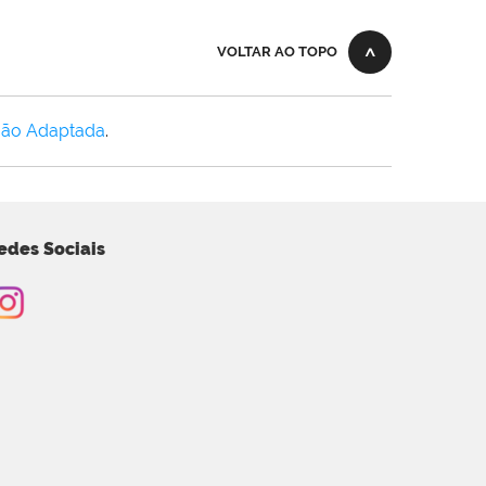
VOLTAR AO TOPO
Não Adaptada
.
edes Sociais