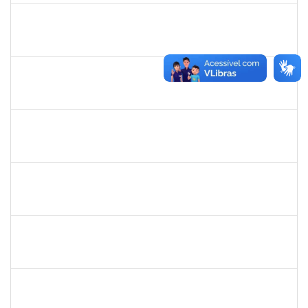
1553817
Djanilson Barbosa dos Santos
Docente
23007.002561/2019-85
08/07/2019
09/08/2019
Concluído
2130358
Ana Paula Inácio Diório
Docente
23007.00014841/2019-71
11/07/2019
10/08/2019
Concluído
1525345
Nilson Weisheimer
Docente
23007.2815/2019-17
11/05/2019
11/08/2019
Concluído
140340
Pedro Paulo Ferreira da Silva
Técnico
23007.00003950/2019-24
13/05/2019
12/08/2019
Concluído
1781055
Caillan Farias Silva
Técnico
23007.00012176/2019-52
13/05/2019
12/08/2019
Concluído
1602367
José Péricles Diniz Bahia
Docente
23007.00010225/2019-58
15/05/2019