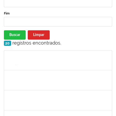
Fim
Buscar
Limpar
registros encontrados.
20
Matrícula
Nome
Cargo
Processo
Início
Fim
Status
1761039
Andre Luiz Valverde de Carvalho
Técnico
23007.00030960/2018-03
15/04/2019
14/07/2019
Concluído
1674023
Maria Conceição Costa Rivemales
Docente
23007.002414/2019-77
22/04/2019
20/07/2019
Concluído