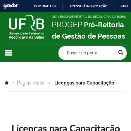
COMUNICA BR
ACESSO À INFORMAÇÃO
PARTI
IR
UNIVERSIDADE FEDERAL DO RECÔNCAVO DA BAHIA
PROGEP
Pró-Reitoria
PARA
O
de Gestão de Pessoas
CONTEÚDO
Buscar no portal
Página inicial
Licenças para Capacitação
Licenças para Capacitação