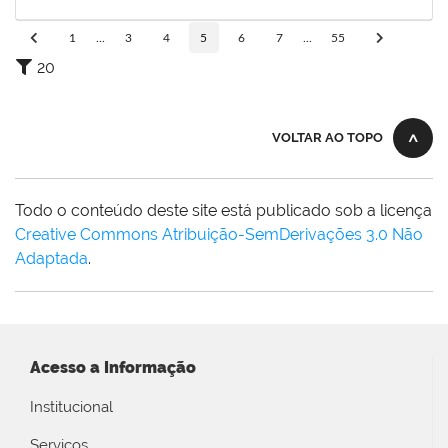
14/08/2019
Concluído
1
...
3
4
5
6
7
...
55
20
VOLTAR AO TOPO
Todo o conteúdo deste site está publicado sob a licença
Creative Commons Atribuição-SemDerivações 3.0 Não
Adaptada
.
Acesso a Informação
Institucional
Serviços