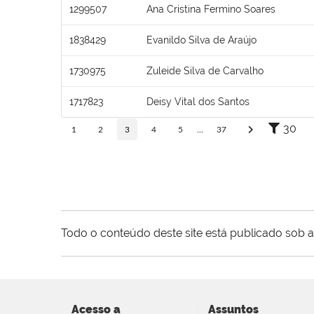
1299507
Ana Cristina Fermino Soares
1838429
Evanildo Silva de Araújo
1730975
Zuleide Silva de Carvalho
1717823
Deisy Vital dos Santos
30
1
2
3
4
5
...
37
Todo o conteúdo deste site está publicado sob a
Acesso a
Assuntos