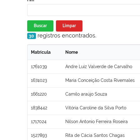
Buscar
Limpar
registros encontrados.
30
Matrícula
Nome
1761039
Andre Luiz Valverde de Carvalho
1674023
Maria Conceição Costa Rivemales
1661220
Camilo araújo Souza
1838442
Vitória Caroline da Silva Porto
1717024
Nilson Antonio Ferreira Roseira
1527893
Rita de Cácia Santos Chagas