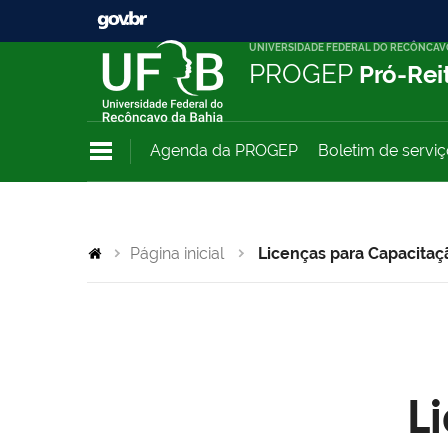
UNIVERSIDADE FEDERAL DO RECÔNCAV
PROGEP
Pró-Rei
Agenda da PROGEP
Boletim de servi
Página inicial
Licenças para Capacitaç
L