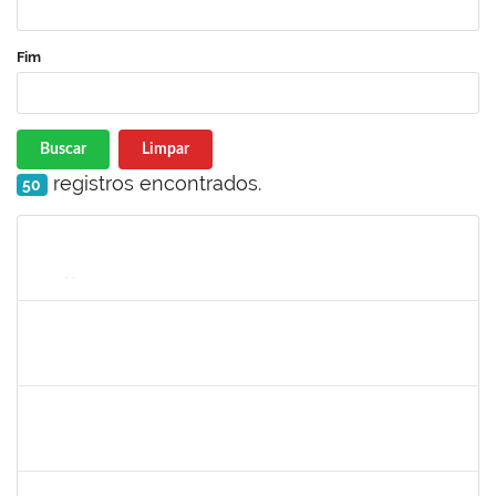
Fim
Buscar
Limpar
registros encontrados.
50
Matrícula
Nome
Cargo
Processo
Início
Fim
Status
1761039
Andre Luiz Valverde de Carvalho
Técnico
23007.00030960/2018-03
15/04/2019
14/07/2019
Concluído
1674023
Maria Conceição Costa Rivemales
Docente
23007.002414/2019-77
22/04/2019
20/07/2019
Concluído