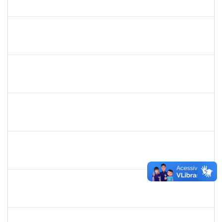
23007.00010479/2019-87
01/07/2019
29/08/2019
Concluído
1299507
Ana Cristina Fermino Soares
Docente
23007.00002837/2019-05
30/05/2019
29/08/2019
Concluído
1838429
Evanildo Silva de Araújo
Técnico
23007.00014284/2019-75
01/08/2019
30/08/2019
Concluído
1730975
Zuleide Silva de Carvalho
Técnico
23007.00013995/2019-21
04/08/2019
02/09/2019
Concluído
1717823
Deisy Vital dos Santos
Docente
23007.00009635/2019-80
06/06/2019
02/09/2019
Concluído
1645758
Lúcia Maria Aquino de Queiroz
Docente
23007.0007808/2019-36
03/06/2019
02/09/2019
Concluído
1754512