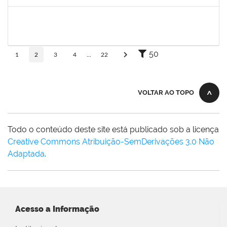
Concluído
1557753
Mariana Andrea da Silva Casali Simões
Técnico
23007.00003876/2019-82
08/07/2019
05/10/2019
Concluído
50
1
2
3
4
...
22
VOLTAR AO TOPO
Todo o conteúdo deste site está publicado sob a licença
Creative Commons Atribuição-SemDerivações 3.0 Não
Adaptada
.
Acesso a Informação