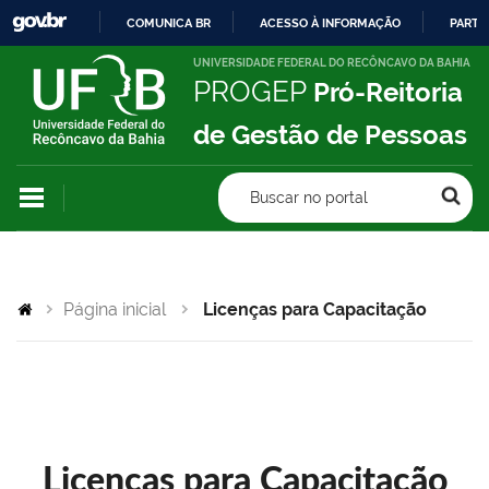
COMUNICA BR
ACESSO À INFORMAÇÃO
PARTI
IR
UNIVERSIDADE FEDERAL DO RECÔNCAVO DA BAHIA
PROGEP
Pró-Reitoria
PARA
O
de Gestão de Pessoas
CONTEÚDO
Buscar no portal
Página inicial
Licenças para Capacitação
Licenças para Capacitação