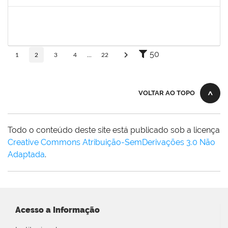
Concluído
1333744
JOSE RAIMUNDO DE JESUS SANTOS
Docente
23007.00008515/2025-38
01/08/2025
29/10/2025
Concluído
50
1
2
3
4
...
22
VOLTAR AO TOPO
Todo o conteúdo deste site está publicado sob a licença
Creative Commons Atribuição-SemDerivações 3.0 Não
Adaptada
.
Acesso a Informação