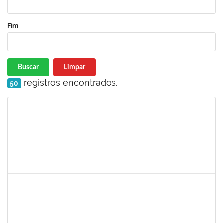
Fim
Buscar
Limpar
registros encontrados.
50
Matrícula
Nome
Cargo
Processo
Início
Fim
Status
1152634
LUCIANO BORGES FREIRE
Técnico
23007.00020714/2025-77
01/10/2025
30/10/2025
Concluído
1135583
CRISTIANO BASTOS DOS SANTOS
Técnico
23007.00021162/2025-09
01/10/2025
29/12/2025
Concluído