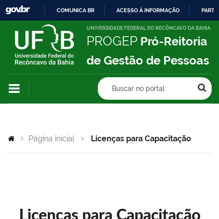
COMUNICA BR
ACESSO À INFORMAÇÃO
PARTI
IR
UNIVERSIDADE FEDERAL DO RECÔNCAVO DA BAHIA
PROGEP
Pró-Reitoria
PARA
O
de Gestão de Pessoas
CONTEÚDO
Buscar no portal
Página inicial
Licenças para Capacitação
Licenças para Capacitação