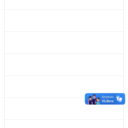
23007.00008877/2025-61
02/09/2025
30/11/2025
Concluído
1553817
DJANILSON BARBOSA DOS SANTOS
Docente
23007.00010021/2025-19
01/09/2025
29/11/2025
Concluído
1841026
DEYSE DE SOUZA GONCALVES
Técnico
23007.00005041/2025-37
01/09/2025
30/09/2025
Concluído
2257968
TAIANE OLIVEIRA MENEZES LEITE
Técnico
23007.00011055/2025-37
01/09/2025
30/09/2025
Concluído
2993561
TAISE DE OLIVEIRA DA SILVA
Técnico
23007.00017257/2025-05
01/09/2025
15/09/2025
Concluído
1861104
GREICIANE DE SOUZA SANTOS
Técnico
23007.00014744/2025-53
01/09/2025
30/09/2025
Concluído
1261571