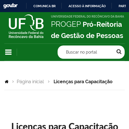
COMUNICA BR
ACESSO À INFORMAÇÃO
PARTI
IR
UNIVERSIDADE FEDERAL DO RECÔNCAVO DA BAHIA
PROGEP
Pró-Reitoria
PARA
O
de Gestão de Pessoas
CONTEÚDO
Buscar no portal
Página inicial
Licenças para Capacitação
Licenças para Capacitação