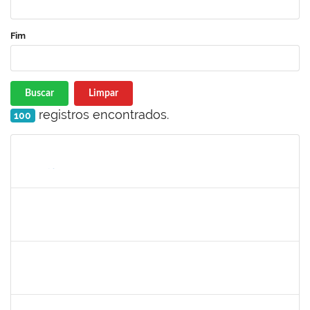
Fim
Buscar
Limpar
registros encontrados.
100
Matrícula
Nome
Cargo
Processo
Início
Fim
Status
1573301
JOMARA SILVA DOS SANTOS SOUZA
Técnico
23007.00018038/2019-82
01/02/2021
02/03/2021
Concluído
1836666
CLAUDIA DE SOUZA SANTOS
Técnico
23007.00018959/2020-44
11/01/2021
09/02/2021
Concluído