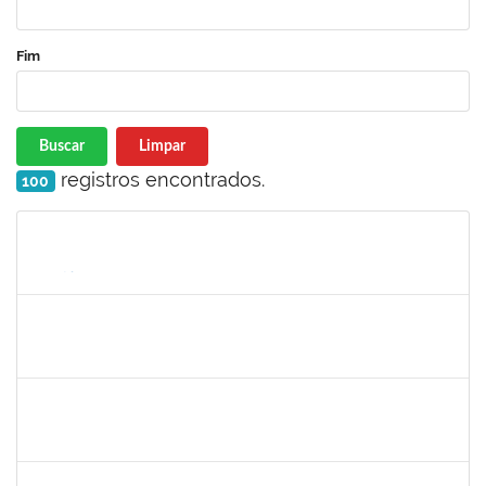
Fim
Buscar
Limpar
registros encontrados.
100
Matrícula
Nome
Cargo
Processo
Início
Fim
Status
1615408
ANDERON MELHOR MIRANDA
Docente
23007.00018726/2020-30
11/01/2021
10/04/2021
Concluído
1573301
JOMARA SILVA DOS SANTOS SOUZA
Técnico
23007.00018038/2019-82
01/02/2021
02/03/2021
Concluído