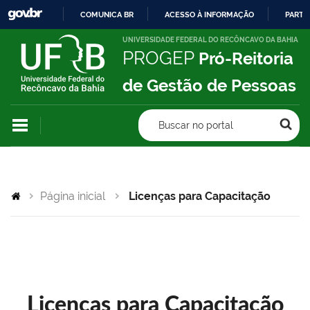
COMUNICA BR
ACESSO À INFORMAÇÃO
PARTI
IR
UNIVERSIDADE FEDERAL DO RECÔNCAVO DA BAHIA
PROGEP
Pró-Reitoria
PARA
O
de Gestão de Pessoas
CONTEÚDO
Buscar no portal
Página inicial
Licenças para Capacitação
Licenças para Capacitação