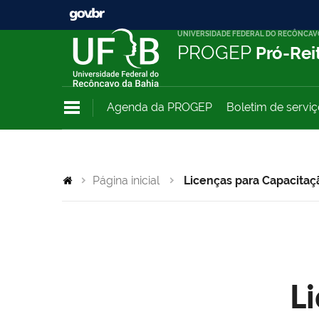
UNIVERSIDADE FEDERAL DO RECÔNCAV
PROGEP
Pró-Rei
Agenda da PROGEP
Boletim de servi
Página inicial
Licenças para Capacitaç
L