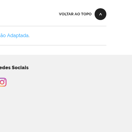
VOLTAR AO TOPO
Não Adaptada
.
edes Sociais