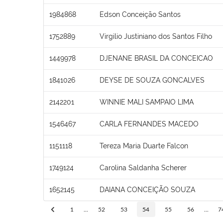
1984868
Edson Conceição Santos
1752889
Virgilio Justiniano dos Santos Filho
1449978
DJENANE BRASIL DA CONCEICAO
1841026
DEYSE DE SOUZA GONCALVES
2142201
WINNIE MALI SAMPAIO LIMA
1546467
CARLA FERNANDES MACEDO
1151118
Tereza Maria Duarte Falcon
1749124
Carolina Saldanha Scherer
1652145
DAIANA CONCEIÇÃO SOUZA
1
...
52
53
54
55
56
...
7