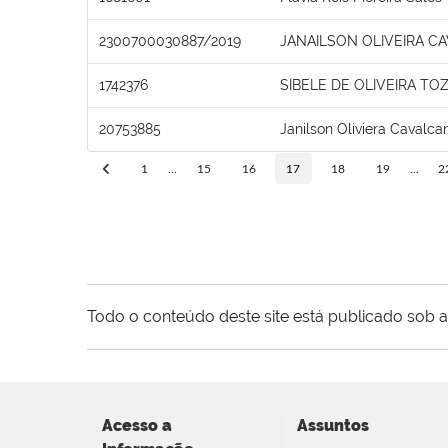
2300700030887/2019
JANAILSON OLIVEIRA C
1742376
SIBELE DE OLIVEIRA TO
20753885
Janilson Oliviera Cavalcan
1
...
15
16
17
18
19
...
2
Todo o conteúdo deste site está publicado sob a
Acesso a
Assuntos