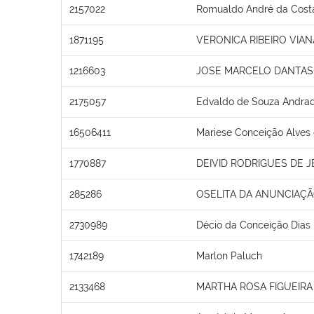
2157022
Romualdo André da Cost
1871195
VERONICA RIBEIRO VIAN
1216603
JOSE MARCELO DANTAS 
2175057
Edvaldo de Souza Andra
16506411
Mariese Conceição Alves
1770887
DEIVID RODRIGUES DE 
285286
OSELITA DA ANUNCIAÇÃ
2730989
Décio da Conceição Dias
1742189
Marlon Paluch
2133468
MARTHA ROSA FIGUEIRA