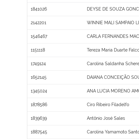
1841026
DEYSE DE SOUZA GONC
2142201
WINNIE MALI SAMPAIO L
1546467
CARLA FERNANDES MA
1151118
Tereza Maria Duarte Falc
1749124
Carolina Saldanha Schere
1652145
DAIANA CONCEIÇÃO SO
1345024
ANA LUCIA MORENO AM
1878586
Ciro Ribeiro Filadelfo
1839639
Antônio José Sales
1887545
Carolina Yamamoto Santo