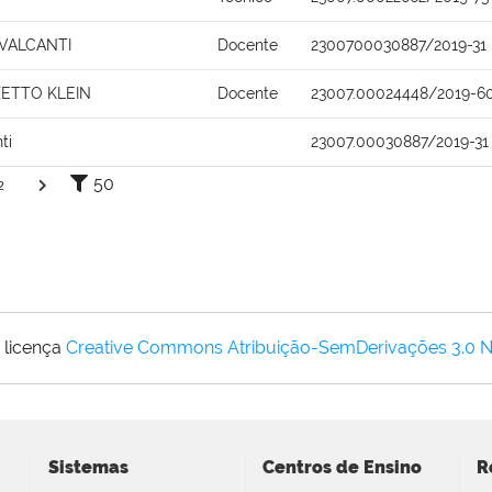
AVALCANTI
Docente
2300700030887/2019-31
ZETTO KLEIN
Docente
23007.00024448/2019-6
ti
23007.00030887/2019-31
50
2
 licença
Creative Commons Atribuição-SemDerivações 3.0 
Sistemas
Centros de Ensino
R