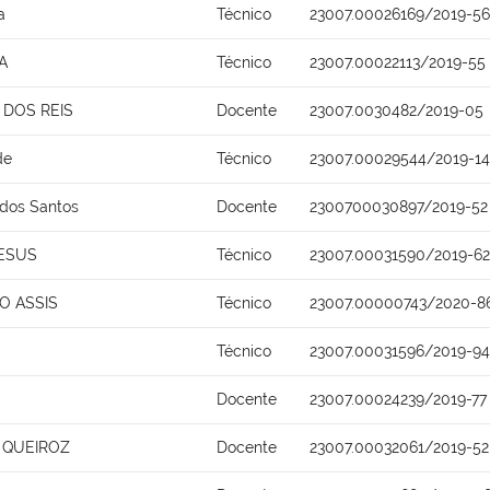
a
Técnico
23007.00026169/2019-56
A
Técnico
23007.00022113/2019-55
DOS REIS
Docente
23007.0030482/2019-05
de
Técnico
23007.00029544/2019-14
 dos Santos
Docente
2300700030897/2019-52
JESUS
Técnico
23007.00031590/2019-62
O ASSIS
Técnico
23007.00000743/2020-8
Técnico
23007.00031596/2019-94
Docente
23007.00024239/2019-77
 QUEIROZ
Docente
23007.00032061/2019-52