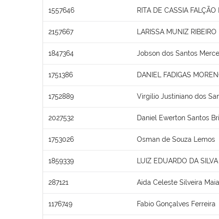
1557646
RITA DE CASSIA FALÇÃO
2157667
LARISSA MUNIZ RIBEIRO
1847364
Jobson dos Santos Merc
1751386
DANIEL FADIGAS MORE
1752889
Virgilio Justiniano dos Sa
2027532
Daniel Ewerton Santos Br
1753026
Osman de Souza Lemos
1859339
LUIZ EDUARDO DA SILVA 
287121
Aida Celeste Silveira Mai
1176749
Fabio Gonçalves Ferreira