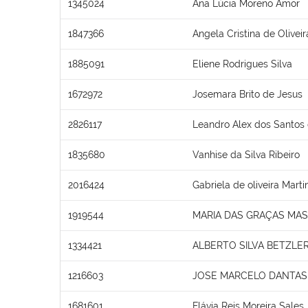
1345024
Ana Lúcia Moreno Amor
1847366
Angela Cristina de Olivei
1885091
Eliene Rodrigues Silva
1672972
Josemara Brito de Jesus
2826117
Leandro Alex dos Santos 
1835680
Vanhise da Silva Ribeiro
2016424
Gabriela de oliveira Marti
1919544
MARIA DAS GRAÇAS MA
1334421
ALBERTO SILVA BETZLE
1216603
JOSE MARCELO DANTAS 
1681601
Flávia Reis Moreira Sales