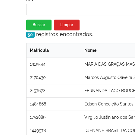
Buscar
Limpar
registros encontrados.
50
Matrícula
Nome
1919544
MARIA DAS GRAÇAS MA
2170430
Marcos Augusto Oliveira 
2157672
FERNANDA LAGO BORGE
1984868
Edson Conceição Santos
1752889
Virgilio Justiniano dos Sa
1449978
DJENANE BRASIL DA C