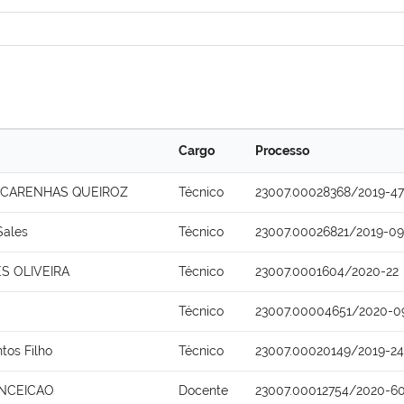
Cargo
Processo
SCARENHAS QUEIROZ
Técnico
23007.00028368/2019-47
Sales
Técnico
23007.00026821/2019-09
S OLIVEIRA
Técnico
23007.0001604/2020-22
Técnico
23007.00004651/2020-0
ntos Filho
Técnico
23007.00020149/2019-24
ONCEICAO
Docente
23007.00012754/2020-6