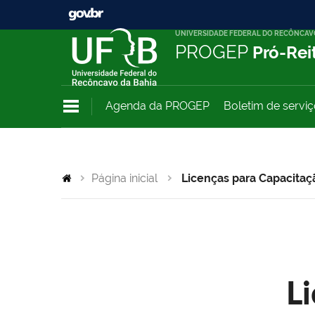
UNIVERSIDADE FEDERAL DO RECÔNCAV
PROGEP
Pró-Rei
Agenda da PROGEP
Boletim de servi
Página inicial
Licenças para Capacitaç
L