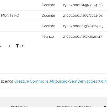
Docente
23007.00016149/2024-48
S MONTEIRO
Docente
23007.00013255/2024-04
Docente
23007.00006738/2024-05
Técnico
23007.00013257/2024-47
20
5
 licença
Creative Commons Atribuição-SemDerivações 3.0 