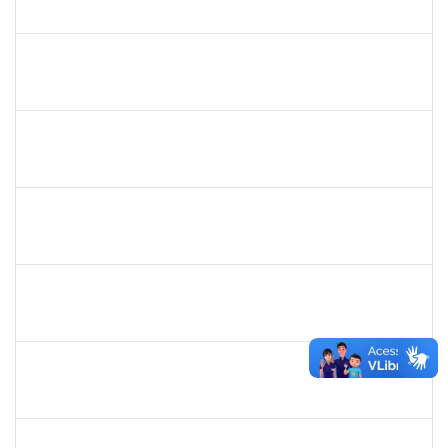
23007.00016426/2024-38
01/10/2024
29/12/2024
Concluído
1530215
WARLEY RIBEIRO DIAS
Técnico
23007.00029206/2023-10
01/12/2024
30/12/2024
Concluído
1466165
ROBERVAL PASSOS DE OLIVEIRA
Docente
23007.00013216/2024-87
07/10/2024
30/12/2024
Concluído
1551103
GABRIELE GROSSI
Docente
23007.00013131/2024-54
05/10/2024
31/12/2024
Concluído
1704208
OZANA REBOUCAS SILVA
Técnico
23007.00010577/2024-45
07/10/2024
04/01/2025
Concluído
285232
ANA MARIA COELHO
Técnico
23007.00015876/2024-47
07/10/2024
05/01/2025
Concluído
3057620