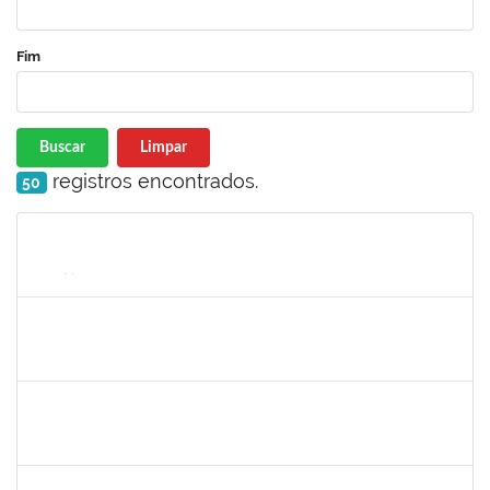
Fim
Buscar
Limpar
registros encontrados.
50
Matrícula
Nome
Cargo
Processo
Início
Fim
Status
2328936
JENILDA BASTOS ALMEIDA PINHEIRO
Técnico
23007.00029552/2023-77
18/11/2024
02/12/2024
Concluído
1674023
MARIA DA CONCEICAO COSTA RIVEMALES
Docente
23007.00008374/2024-65
04/09/2024
02/12/2024
Concluído