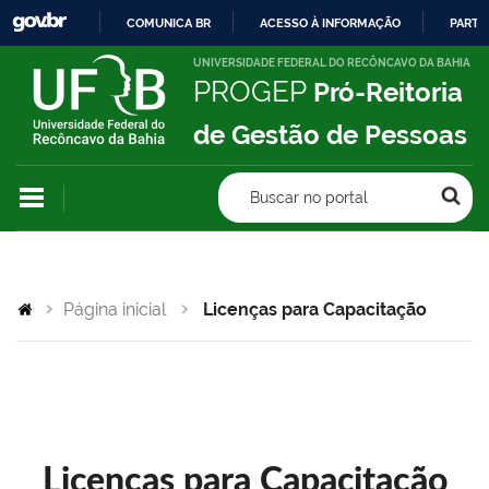
COMUNICA BR
ACESSO À INFORMAÇÃO
PARTI
IR
UNIVERSIDADE FEDERAL DO RECÔNCAVO DA BAHIA
PROGEP
Pró-Reitoria
PARA
O
de Gestão de Pessoas
CONTEÚDO
Buscar no portal
Página inicial
Licenças para Capacitação
Licenças para Capacitação