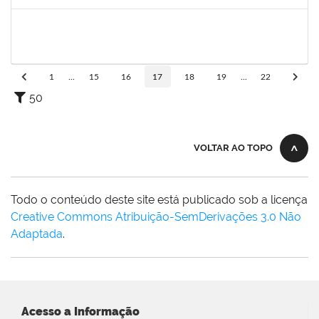
Concluído
1873038
CAMILLO GUIMARAES DE SOUZA
Técnico
23007.00000338/2025-45
03/02/2025
28/02/2025
Concluído
1
...
15
16
17
18
19
...
22
50
VOLTAR AO TOPO
Todo o conteúdo deste site está publicado sob a licença
Creative Commons Atribuição-SemDerivações 3.0 Não
Adaptada
.
Acesso a Informação