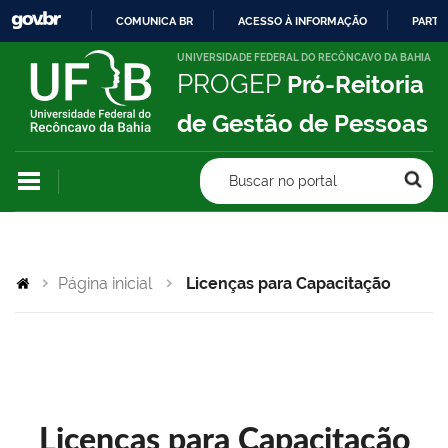
COMUNICA BR
ACESSO À INFORMAÇÃO
PARTI
IR
UNIVERSIDADE FEDERAL DO RECÔNCAVO DA BAHIA
PROGEP
Pró-Reitoria
PARA
O
de Gestão de Pessoas
CONTEÚDO
Buscar no portal
Página inicial
Licenças para Capacitação
Licenças para Capacitação