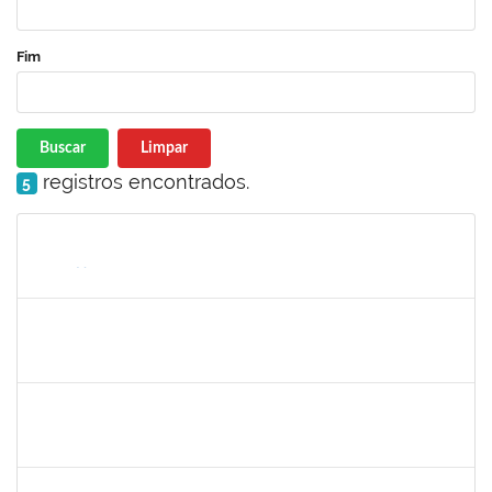
Fim
Buscar
Limpar
registros encontrados.
5
Matrícula
Nome
Cargo
Processo
Início
Fim
Status
1449978
DJENANE BRASIL DA CONCEICAO
Docente
23007.00012754/2020-60
21/09/2020
20/12/2020
Concluído
1841026
DEYSE DE SOUZA GONCALVES
Técnico
23007.00031887/2019-94
07/09/2020
05/12/2020
Concluído