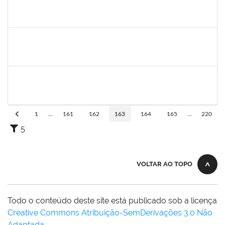
2142201
WINNIE MALI SAMPAIO LIMA
Técnico
23007.00002501/2020-53
01/09/2020
30/09/2020
Concluído
1546467
CARLA FERNANDES MACEDO
Docente
23007.00003093/2020-74
08/08/2020
22/08/2020
Concluído
1151118
Tereza Maria Duarte Falcon
Técnico
23007.00022210/2019-55
03/08/2020
02/11/2020
Concluído
1
...
161
162
163
164
165
...
220
5
VOLTAR AO TOPO
Todo o conteúdo deste site está publicado sob a licença
Creative Commons Atribuição-SemDerivações 3.0 Não
Adaptada
.