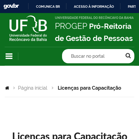
COMUNICA BR
ACESSO À INFORMAÇÃO
PARTI
IR
UNIVERSIDADE FEDERAL DO RECÔNCAVO DA BAHIA
PROGEP
Pró-Reitoria
PARA
O
de Gestão de Pessoas
CONTEÚDO
Buscar no portal
Página inicial
Licenças para Capacitação
Licenças para Capacitação