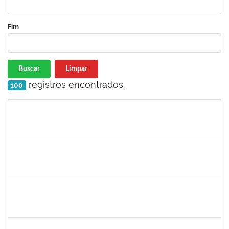
Fim
Buscar
Limpar
registros encontrados.
100
Matrícula
Nome
Cargo
Processo
Início
Fim
Status
1449978
DJENANE BRASIL DA CONCEICAO
Docente
23007.00012754/2020-60
21/09/2020
20/12/2020
Concluído
1841026
DEYSE DE SOUZA GONCALVES
Técnico
23007.00031887/2019-94
07/09/2020
05/12/2020
Concluído