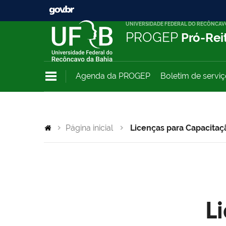
UNIVERSIDADE FEDERAL DO RECÔNCAV
PROGEP
Pró-Rei
Agenda da PROGEP
Boletim de servi
Página inicial
Licenças para Capacitaç
L