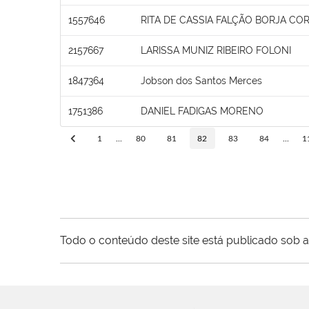
1557646
RITA DE CASSIA FALÇÃO BORJA COR
2157667
LARISSA MUNIZ RIBEIRO FOLONI
1847364
Jobson dos Santos Merces
1751386
DANIEL FADIGAS MORENO
1
...
80
81
82
83
84
...
1
Todo o conteúdo deste site está publicado sob a