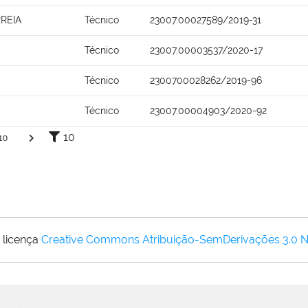
REIA
Técnico
23007.00027589/2019-31
Técnico
23007.00003537/2020-17
Técnico
2300700028262/2019-96
Técnico
23007.00004903/2020-92
10
10
 licença
Creative Commons Atribuição-SemDerivações 3.0 