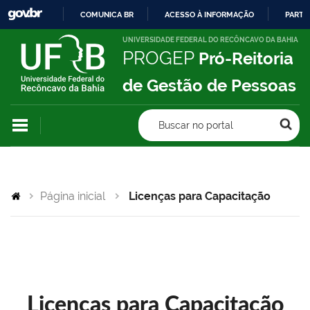
COMUNICA BR
ACESSO À INFORMAÇÃO
PARTI
IR
UNIVERSIDADE FEDERAL DO RECÔNCAVO DA BAHIA
PROGEP
Pró-Reitoria
PARA
O
de Gestão de Pessoas
CONTEÚDO
Buscar no portal
Página inicial
Licenças para Capacitação
Licenças para Capacitação