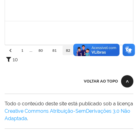
1847364
Jobson dos Santos Merces
Técnico
2300700028262/2019-96
01/06/2020
29/08/2020
Concluído
1751386
DANIEL FADIGAS MORENO
Técnico
23007.00004903/2020-92
25/05/2020
08/06/2020
Concluído
1
...
80
81
82
83
84
...
110
10
VOLTAR AO TOPO
Todo o conteúdo deste site está publicado sob a licença
Creative Commons Atribuição-SemDerivações 3.0 Não
Adaptada
.