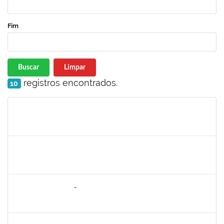
Fim
Buscar
Limpar
registros encontrados.
10
Matrícula
Nome
Cargo
Processo
Início
Fim
Status
1749124
Carolina Saldanha Scherer
Docente
23007.00023206/2019-32
01/08/2020
31/10/2020
Concluído
1652145
DAIANA CONCEIÇÃO SOUZA
Técnico
23007.00001479/2019-02
09/07/2020
07/08/2020
Concluído