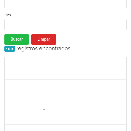
Fim
Buscar
Limpar
registros encontrados.
100
Matrícula
Nome
Cargo
Processo
Início
Fim
Status
1749124
Carolina Saldanha Scherer
Docente
23007.00023206/2019-32
01/08/2020
31/10/2020
Concluído
1652145
DAIANA CONCEIÇÃO SOUZA
Técnico
23007.00001479/2019-02
09/07/2020
07/08/2020
Concluído