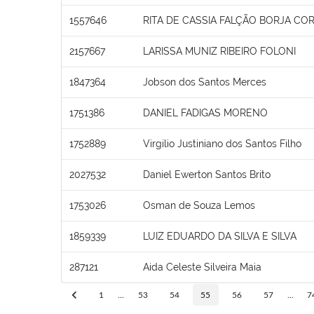
1557646
RITA DE CASSIA FALÇÃO BORJA COR
2157667
LARISSA MUNIZ RIBEIRO FOLONI
1847364
Jobson dos Santos Merces
1751386
DANIEL FADIGAS MORENO
1752889
Virgilio Justiniano dos Santos Filho
2027532
Daniel Ewerton Santos Brito
1753026
Osman de Souza Lemos
1859339
LUIZ EDUARDO DA SILVA E SILVA
287121
Aida Celeste Silveira Maia
1
...
53
54
55
56
57
...
7