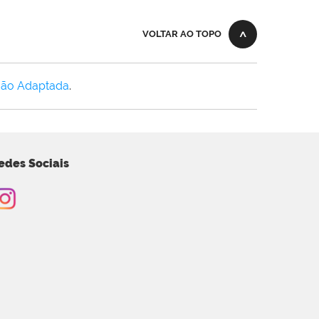
VOLTAR AO TOPO
Não Adaptada
.
edes Sociais