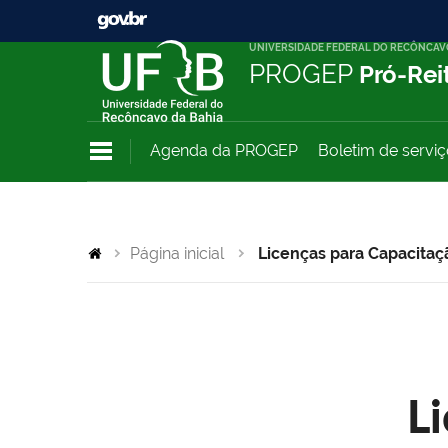
UNIVERSIDADE FEDERAL DO RECÔNCAV
PROGEP
Pró-Rei
Agenda da PROGEP
Boletim de servi
Página inicial
Licenças para Capacitaç
L