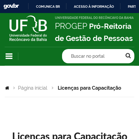
COMUNICA BR
ACESSO À INFORMAÇÃO
PARTI
IR
UNIVERSIDADE FEDERAL DO RECÔNCAVO DA BAHIA
PROGEP
Pró-Reitoria
PARA
O
de Gestão de Pessoas
CONTEÚDO
Buscar no portal
Página inicial
Licenças para Capacitação
Licenças para Capacitação