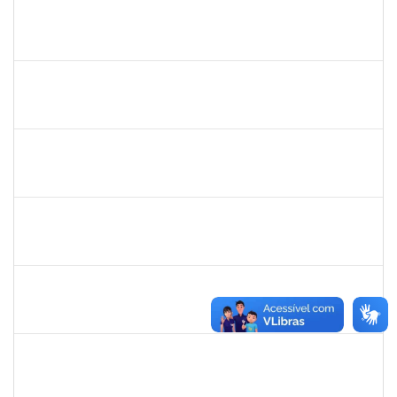
1859339
LUIZ EDUARDO DA SILVA E SILVA
Técnico
23007.00002322/2020-36
05/05/2020
04/08/2020
Concluído
287121
Aida Celeste Silveira Maia
Técnico
23007.00001106/2020-82
04/05/2020
03/08/2020
Concluído
1176749
Fabio Gonçalves Ferreira
Técnico
23007.00001633/2020-15
04/05/2020
03/08/2020
Concluído
1216603
JOSE MARCELO DANTAS DOS REIS
Docente
23007.0030482/2019-05
02/05/2020
01/08/2020
Concluído
1887545
Carolina Yamamoto Santos Martins
Técnico
23007.00022219/2019-06
22/06/2020
21/07/2020
Concluído
16506411
Mariese Conceição Alves dos Santos
Docente
2300700030897/2019-52
12/04/2020
11/07/2020
Concluído