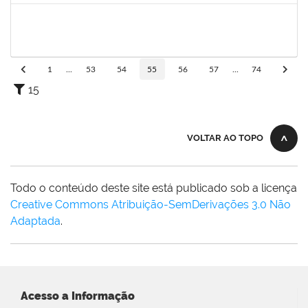
1871195
VERONICA RIBEIRO VIANA
Técnico
23007.00022113/2019-55
04/05/2020
02/07/2020
Concluído
1
...
53
54
55
56
57
...
74
15
VOLTAR AO TOPO
Todo o conteúdo deste site está publicado sob a licença
Creative Commons Atribuição-SemDerivações 3.0 Não
Adaptada
.
Acesso a Informação