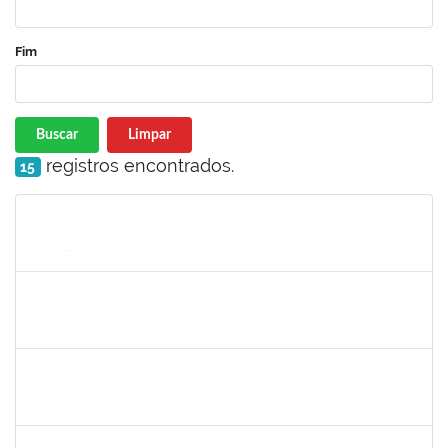
Fim
Buscar
Limpar
registros encontrados.
15
Matrícula
Nome
Cargo
Processo
Início
Fim
Status
1839639
Antônio José Sales
Técnico
230070026801/2019-64
01/07/2020
30/09/2020
Concluído
1345024
ANA LUCIA MORENO AMOR
Docente
23007.00029680/2019-28
01/07/2020
29/08/2020
Concluído