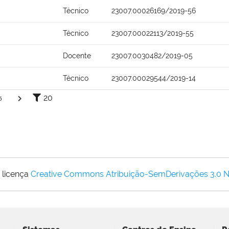
Técnico
23007.00026169/2019-56
Técnico
23007.00022113/2019-55
Docente
23007.0030482/2019-05
Técnico
23007.00029544/2019-14
20
5
 licença
Creative Commons Atribuição-SemDerivações 3.0 