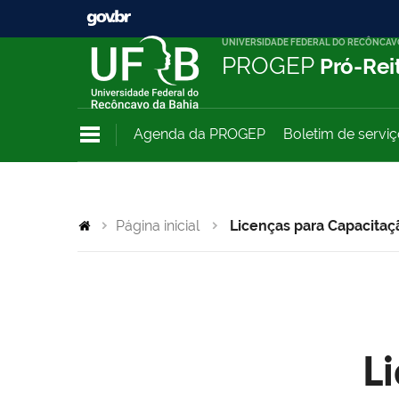
UNIVERSIDADE FEDERAL DO RECÔNCAV
PROGEP
Pró-Rei
Agenda da PROGEP
Boletim de servi
Página inicial
Licenças para Capacitaç
L