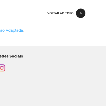
VOLTAR AO TOPO
Não Adaptada
.
edes Sociais