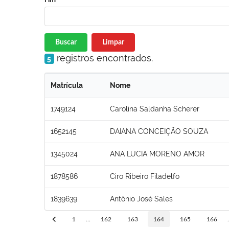
Buscar
Limpar
registros encontrados.
5
Matrícula
Nome
1749124
Carolina Saldanha Scherer
1652145
DAIANA CONCEIÇÃO SOUZA
1345024
ANA LUCIA MORENO AMOR
1878586
Ciro Ribeiro Filadelfo
1839639
Antônio José Sales
1
...
162
163
164
165
166
.