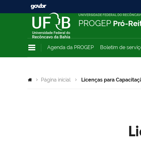
UNIVERSIDADE FEDERAL DO RECÔNCAV
PROGEP
Pró-Rei
Agenda da PROGEP
Boletim de servi
Página inicial
Licenças para Capacitaç
L