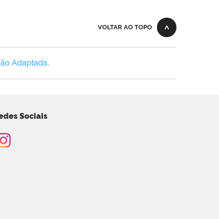
VOLTAR AO TOPO
Não Adaptada
.
edes Sociais