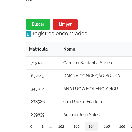
Buscar
Limpar
registros encontrados.
5
Matrícula
Nome
1749124
Carolina Saldanha Scherer
1652145
DAIANA CONCEIÇÃO SOUZA
1345024
ANA LUCIA MORENO AMOR
1878586
Ciro Ribeiro Filadelfo
1839639
Antônio José Sales
1
...
162
163
164
165
166
.