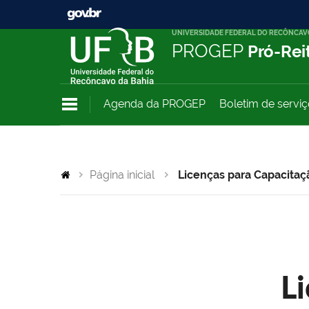
UNIVERSIDADE FEDERAL DO RECÔNCAV
PROGEP
Pró-Rei
Agenda da PROGEP
Boletim de servi
Página inicial
Licenças para Capacitaç
L