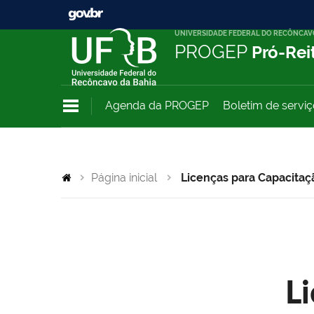
UNIVERSIDADE FEDERAL DO RECÔNCAV
PROGEP
Pró-Rei
Agenda da PROGEP
Boletim de servi
Página inicial
Licenças para Capacitaç
L