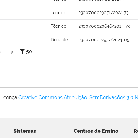
Técnico
23007.00023071/2024-73
Técnico
23007.00020646/2024-73
Docente
23007.00022937/2024-05
50
2
 licença
Creative Commons Atribuição-SemDerivações 3.0 
Sistemas
Centros de Ensino
R