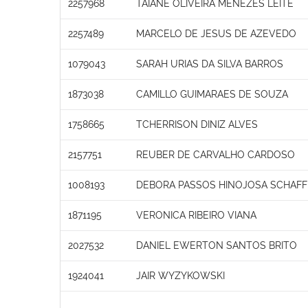
2257968
TAIANE OLIVEIRA MENEZES LEITE
2257489
MARCELO DE JESUS DE AZEVEDO
1079043
SARAH URIAS DA SILVA BARROS
1873038
CAMILLO GUIMARAES DE SOUZA
1758665
TCHERRISON DINIZ ALVES
2157751
REUBER DE CARVALHO CARDOSO
1008193
DEBORA PASSOS HINOJOSA SCHAFF
1871195
VERONICA RIBEIRO VIANA
2027532
DANIEL EWERTON SANTOS BRITO
1924041
JAIR WYZYKOWSKI