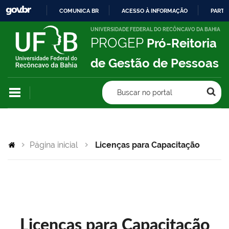
COMUNICA BR
ACESSO À INFORMAÇÃO
PARTI
IR
UNIVERSIDADE FEDERAL DO RECÔNCAVO DA BAHIA
PROGEP
Pró-Reitoria
PARA
O
de Gestão de Pessoas
CONTEÚDO
Buscar no portal
Página inicial
Licenças para Capacitação
Licenças para Capacitação