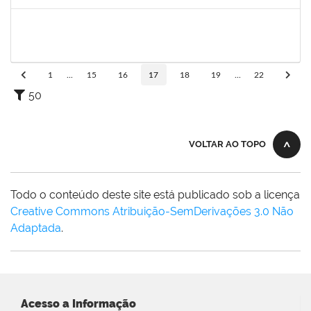
Concluído
1751422
Sérgio Santos de Almeida
Técnico
23007.00025419/2019-33
03/02/2020
02/05/2020
Concluído
1
...
15
16
17
18
19
...
22
50
VOLTAR AO TOPO
Todo o conteúdo deste site está publicado sob a licença
Creative Commons Atribuição-SemDerivações 3.0 Não
Adaptada
.
Acesso a Informação