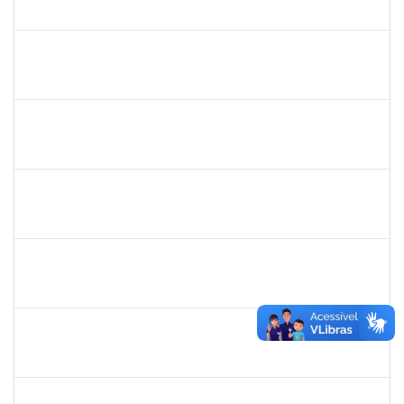
23007.00032061/2019-52
16/03/2020
15/06/2020
Concluído
1345024
Ana Lúcia Moreno Amor
Docente
23007.00029680/2019-28
09/03/2020
08/04/2020
Concluído
1847366
Angela Cristina de Oliveira Lima
Técnico
23007.00021802/2019-13
02/03/2020
01/06/2020
Concluído
1885091
Eliene Rodrigues Silva
Técnico
23007.00022043/2019-05
02/03/2020
01/06/2020
Concluído
1672972
Josemara Brito de Jesus
Técnico
23007.00022413/2019-06
02/03/2020
01/05/2020
Concluído
2826117
Leandro Alex dos Santos da Silva
Técnico
2300700025154/2019-10
02/03/2020
01/06/2020
Concluído
1835680