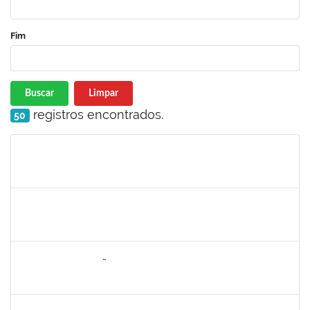
Fim
Buscar
Limpar
registros encontrados.
50
Matrícula
Nome
Cargo
Processo
Início
Fim
Status
1749124
Carolina Saldanha Scherer
Docente
23007.00023206/2019-32
01/08/2020
31/10/2020
Concluído
1652145
DAIANA CONCEIÇÃO SOUZA
Técnico
23007.00001479/2019-02
09/07/2020
07/08/2020
Concluído