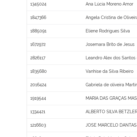
1345024
Ana Lúcia Moreno Amor
1847366
Angela Cristina de Olivei
1885091
Eliene Rodrigues Silva
1672972
Josemara Brito de Jesus
2826117
Leandro Alex dos Santos 
1835680
Vanhise da Silva Ribeiro
2016424
Gabriela de oliveira Marti
1919544
MARIA DAS GRAÇAS MA
1334421
ALBERTO SILVA BETZLE
1216603
JOSE MARCELO DANTAS 