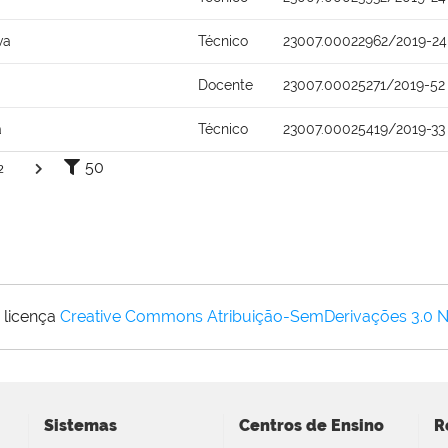
va
Técnico
23007.00022962/2019-24
Docente
23007.00025271/2019-52
a
Técnico
23007.00025419/2019-33
50
2
 licença
Creative Commons Atribuição-SemDerivações 3.0 
Sistemas
Centros de Ensino
R