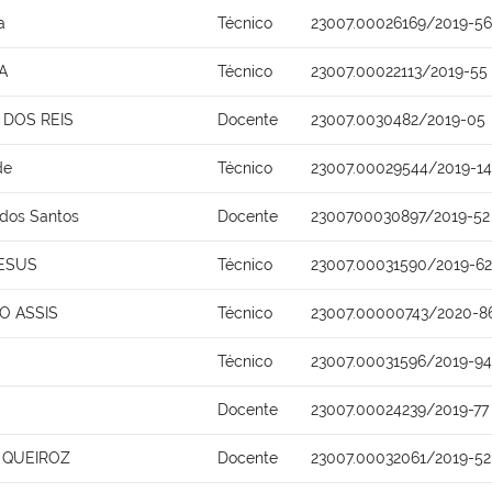
a
Técnico
23007.00026169/2019-56
A
Técnico
23007.00022113/2019-55
DOS REIS
Docente
23007.0030482/2019-05
de
Técnico
23007.00029544/2019-14
 dos Santos
Docente
2300700030897/2019-52
JESUS
Técnico
23007.00031590/2019-62
O ASSIS
Técnico
23007.00000743/2020-8
Técnico
23007.00031596/2019-94
Docente
23007.00024239/2019-77
 QUEIROZ
Docente
23007.00032061/2019-52