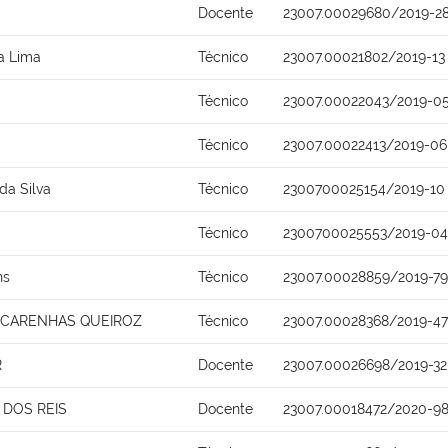
Docente
23007.00029680/2019-2
ra Lima
Técnico
23007.00021802/2019-13
Técnico
23007.00022043/2019-0
Técnico
23007.00022413/2019-06
da Silva
Técnico
2300700025154/2019-10
Técnico
2300700025553/2019-04
ns
Técnico
23007.00028859/2019-79
SCARENHAS QUEIROZ
Técnico
23007.00028368/2019-47
R
Docente
23007.00026698/2019-32
DOS REIS
Docente
23007.00018472/2020-9