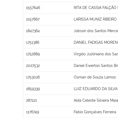
1557646
RITA DE CASSIA FALÇÃO
2157667
LARISSA MUNIZ RIBEIRO
1847364
Jobson dos Santos Merc
1751386
DANIEL FADIGAS MORE
1752889
Virgilio Justiniano dos Sa
2027532
Daniel Ewerton Santos Br
1753026
Osman de Souza Lemos
1859339
LUIZ EDUARDO DA SILVA 
287121
Aida Celeste Silveira Mai
1176749
Fabio Gonçalves Ferreira