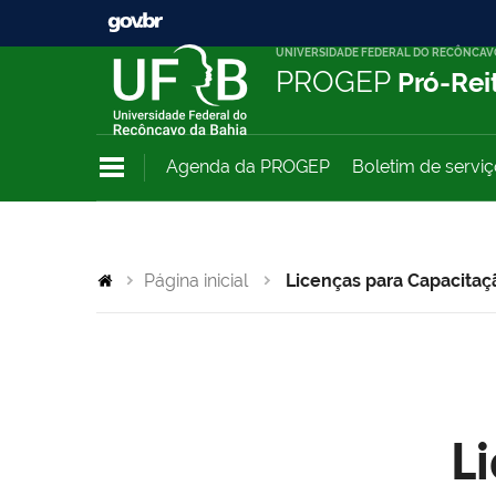
UNIVERSIDADE FEDERAL DO RECÔNCAV
PROGEP
Pró-Rei
Agenda da PROGEP
Boletim de servi
Página inicial
Licenças para Capacitaç
L