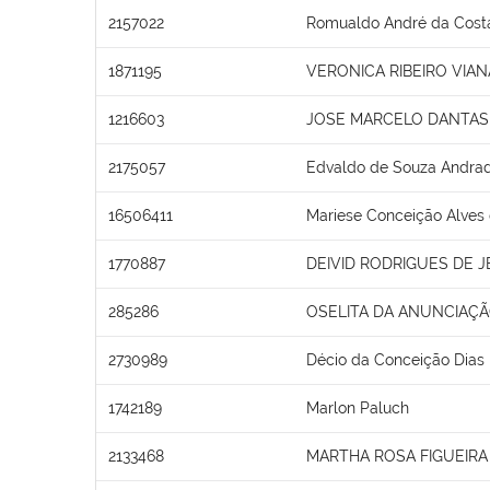
2157022
Romualdo André da Cost
1871195
VERONICA RIBEIRO VIAN
1216603
JOSE MARCELO DANTAS 
2175057
Edvaldo de Souza Andra
16506411
Mariese Conceição Alves
1770887
DEIVID RODRIGUES DE 
285286
OSELITA DA ANUNCIAÇÃ
2730989
Décio da Conceição Dias
1742189
Marlon Paluch
2133468
MARTHA ROSA FIGUEIRA