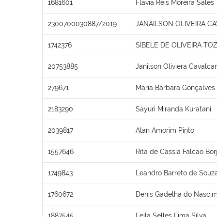
1681601
Flávia Reis Moreira Sales
2300700030887/2019
JANAILSON OLIVEIRA C
1742376
SIBELE DE OLIVEIRA TO
20753885
Janilson Oliviera Cavalcan
279671
Maria Bárbara Gonçalves
2183290
Sayuri Miranda Kuratani
2039817
Alan Amorim Pinto
1557646
Rita de Cassia Falcao Bor
1749843
Leandro Barreto de Souz
1760672
Denis Gadelha do Nasci
1887545
Leila Selles Lima Silva