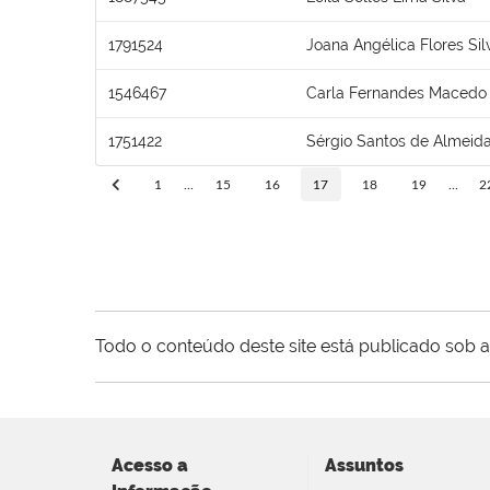
1791524
Joana Angélica Flores Sil
1546467
Carla Fernandes Macedo
1751422
Sérgio Santos de Almeid
1
...
15
16
17
18
19
...
2
Todo o conteúdo deste site está publicado sob a
Acesso a
Assuntos