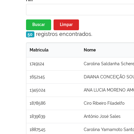
Buscar
Limpar
registros encontrados.
50
Matrícula
Nome
1749124
Carolina Saldanha Schere
1652145
DAIANA CONCEIÇÃO SO
1345024
ANA LUCIA MORENO AM
1878586
Ciro Ribeiro Filadelfo
1839639
Antônio José Sales
1887545
Carolina Yamamoto Santo