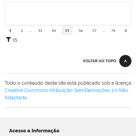
287121
Aida Celeste Silveira Maia
Técnico
23007.00001106/2020-82
04/05/2020
03/08/2020
Concluído
1
...
53
54
55
56
57
...
74
15
VOLTAR AO TOPO
Todo o conteúdo deste site está publicado sob a licença
Creative Commons Atribuição-SemDerivações 3.0 Não
Adaptada
.
Acesso a Informação