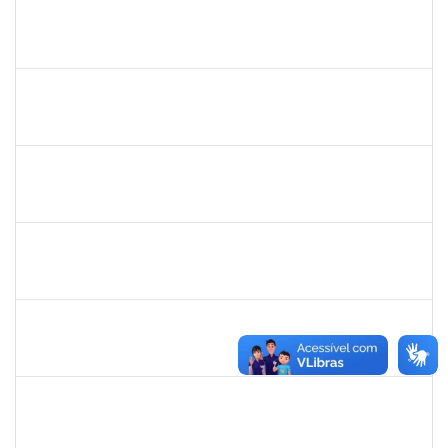
1847364
Jobson dos Santos Merces
Técnico
2300700028262/2019-96
01/06/2020
29/08/2020
Concluído
1751386
DANIEL FADIGAS MORENO
Técnico
23007.00004903/2020-92
25/05/2020
08/06/2020
Concluído
1752889
Virgilio Justiniano dos Santos Filho
Técnico
23007.00020149/2019-24
25/05/2020
23/06/2020
Concluído
2027532
Daniel Ewerton Santos Brito
Técnico
23007.00031737/2020-70
11/05/2020
10/08/2020
Concluído
1753026
Osman de Souza Lemos
Técnico
23007.00028964/2020-57
10/05/2020
09/08/2020
Concluído
1859339
LUIZ EDUARDO DA SILVA E SILVA
Técnico
23007.00002322/2020-36
05/05/2020
04/08/2020
Concluído