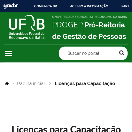
COMUNICA BR
ACESSO À INFORMAÇÃO
PARTI
IR
UNIVERSIDADE FEDERAL DO RECÔNCAVO DA BAHIA
PROGEP
Pró-Reitoria
PARA
O
de Gestão de Pessoas
CONTEÚDO
Buscar no portal
Página inicial
Licenças para Capacitação
Licenças para Capacitação