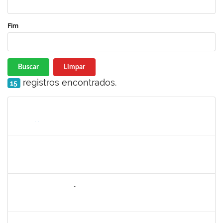
Fim
Buscar
Limpar
registros encontrados.
15
Matrícula
Nome
Cargo
Processo
Início
Fim
Status
1749124
Carolina Saldanha Scherer
Docente
23007.00023206/2019-32
01/08/2020
31/10/2020
Concluído
1652145
DAIANA CONCEIÇÃO SOUZA
Técnico
23007.00001479/2019-02
09/07/2020
07/08/2020
Concluído