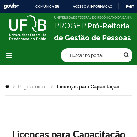
COMUNICA BR
ACESSO À INFORMAÇÃO
PARTI
IR
UNIVERSIDADE FEDERAL DO RECÔNCAVO DA BAHIA
PROGEP
Pró-Reitoria
PARA
O
de Gestão de Pessoas
CONTEÚDO
Buscar no portal
Página inicial
Licenças para Capacitação
Licenças para Capacitação