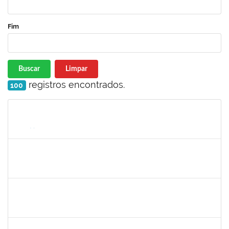
Fim
Buscar
Limpar
registros encontrados.
100
Matrícula
Nome
Cargo
Processo
Início
Fim
Status
1755323
ERON LEMOS PITON
Técnico
23007.00029967/2023-27
21/11/2024
20/12/2024
Concluído
1289027
ROSELI AMADO DA SILVA GARCIA
Docente
23007.00016149/2024-48
19/10/2024
20/12/2024
Concluído