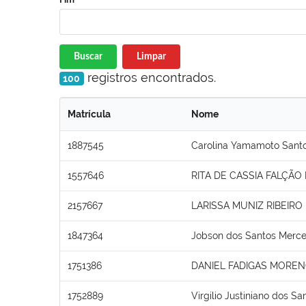
Buscar
Limpar
registros encontrados.
100
Matrícula
Nome
1887545
Carolina Yamamoto Santo
1557646
RITA DE CASSIA FALÇÃO
2157667
LARISSA MUNIZ RIBEIRO
1847364
Jobson dos Santos Merc
1751386
DANIEL FADIGAS MORE
1752889
Virgilio Justiniano dos Sa