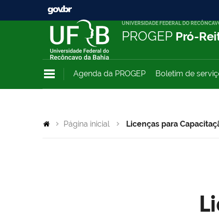
UNIVERSIDADE FEDERAL DO RECÔNCAV
PROGEP
Pró-Rei
Agenda da PROGEP
Boletim de servi
Página inicial
Licenças para Capacitaç
L