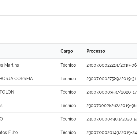
Cargo
Processo
s Martins
Técnico
23007.00022219/2019-06
 BORJA CORREIA
Técnico
23007.00027589/2019-31
 FOLONI
Técnico
23007.00003537/2020-17
es
Técnico
2300700028262/2019-96
NO
Técnico
23007.00004903/2020-9
ntos Filho
Técnico
23007.00020149/2019-24