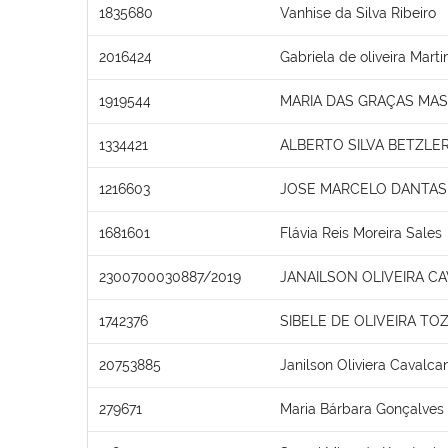
1835680
Vanhise da Silva Ribeiro
2016424
Gabriela de oliveira Marti
1919544
MARIA DAS GRAÇAS MA
1334421
ALBERTO SILVA BETZLE
1216603
JOSE MARCELO DANTAS 
1681601
Flávia Reis Moreira Sales
2300700030887/2019
JANAILSON OLIVEIRA C
1742376
SIBELE DE OLIVEIRA TO
20753885
Janilson Oliviera Cavalcan
279671
Maria Bárbara Gonçalves