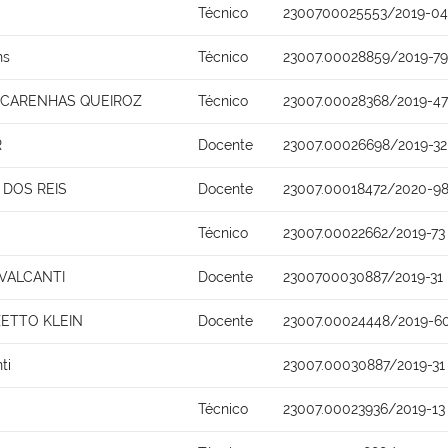
Técnico
2300700025553/2019-04
ns
Técnico
23007.00028859/2019-79
SCARENHAS QUEIROZ
Técnico
23007.00028368/2019-47
R
Docente
23007.00026698/2019-32
DOS REIS
Docente
23007.00018472/2020-9
Técnico
23007.00022662/2019-73
AVALCANTI
Docente
2300700030887/2019-31
ZETTO KLEIN
Docente
23007.00024448/2019-6
ti
23007.00030887/2019-31
Técnico
23007.00023936/2019-13