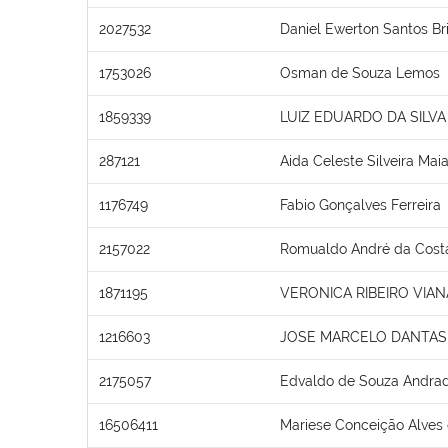
2027532
Daniel Ewerton Santos Br
1753026
Osman de Souza Lemos
1859339
LUIZ EDUARDO DA SILVA 
287121
Aida Celeste Silveira Mai
1176749
Fabio Gonçalves Ferreira
2157022
Romualdo André da Cost
1871195
VERONICA RIBEIRO VIAN
1216603
JOSE MARCELO DANTAS 
2175057
Edvaldo de Souza Andra
16506411
Mariese Conceição Alves