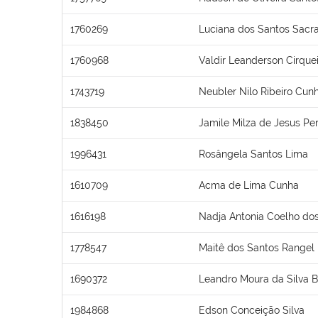
1760269
Luciana dos Santos Sac
1760968
Valdir Leanderson Cirquei
1743719
Neubler Nilo Ribeiro Cun
1838450
Jamile Milza de Jesus Per
1996431
Rosângela Santos Lima
1610709
Acma de Lima Cunha
1616198
Nadja Antonia Coelho do
1778547
Maitê dos Santos Rangel
1690372
Leandro Moura da Silva 
1984868
Edson Conceição Silva