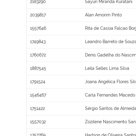
2183290
Sayuri Miranda Kuratani
2039817
Alan Amorim Pinto
1557646
Rita de Cassia Falcao Bor
1749843
Leandro Barreto de Souz
1760672
Denis Gadelha do Nasci
1887545
Leila Selles Lima Silva
1791524
Joana Angélica Flores Sil
1546467
Carla Fernandes Macedo
1751422
Sérgio Santos de Almeid
1557032
Zozilene Nascimento San
1757769
Hadson de Oliveira Santo