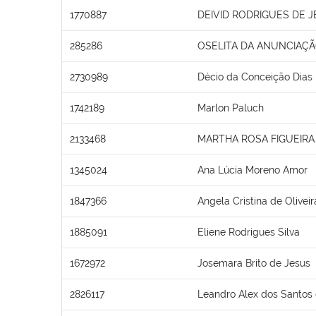
1770887
DEIVID RODRIGUES DE 
285286
OSELITA DA ANUNCIAÇÃ
2730989
Décio da Conceição Dias
1742189
Marlon Paluch
2133468
MARTHA ROSA FIGUEIRA
1345024
Ana Lúcia Moreno Amor
1847366
Angela Cristina de Olivei
1885091
Eliene Rodrigues Silva
1672972
Josemara Brito de Jesus
2826117
Leandro Alex dos Santos 