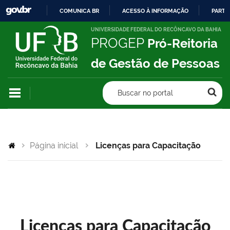
COMUNICA BR
ACESSO À INFORMAÇÃO
PARTI
IR
UNIVERSIDADE FEDERAL DO RECÔNCAVO DA BAHIA
PROGEP
Pró-Reitoria
PARA
O
de Gestão de Pessoas
CONTEÚDO
Buscar no portal
Página inicial
Licenças para Capacitação
Licenças para Capacitação