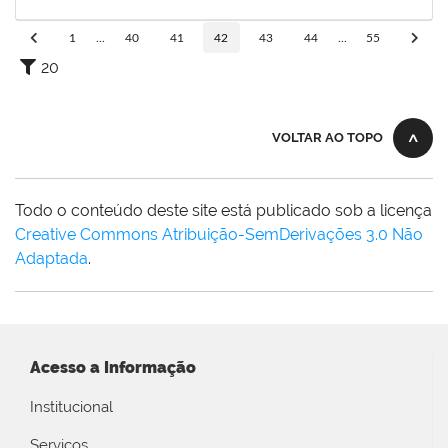
23/01/2025
Concluído
1
...
40
41
42
43
44
...
55
20
VOLTAR AO TOPO
Todo o conteúdo deste site está publicado sob a licença
Creative Commons Atribuição-SemDerivações 3.0 Não
Adaptada
.
Acesso a Informação
Institucional
Serviços