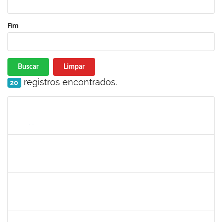
Fim
Buscar
Limpar
registros encontrados.
20
Matrícula
Nome
Cargo
Processo
Início
Fim
Status
1755323
ERON LEMOS PITON
Técnico
23007.00029967/2023-27
21/11/2024
20/12/2024
Concluído
1289027
ROSELI AMADO DA SILVA GARCIA
Docente
23007.00016149/2024-48
19/10/2024
20/12/2024
Concluído