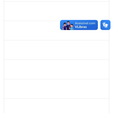
1704208
OZANA REBOUCAS SILVA
Técnico
23007.00010577/2024-45
07/10/2024
04/01/2025
Concluído
285232
ANA MARIA COELHO
Técnico
23007.00015876/2024-47
07/10/2024
05/01/2025
Concluído
3057620
MARCIO SANTOS MAGALHAES
Técnico
23007.00014869/2024-76
06/12/2024
10/01/2025
Concluído
1755349
MARYLUCIA DE SOUZA RIBEIRO SAMPAIO
Técnico
23007.00019609/2024-39
11/11/2024
10/01/2025
Concluído
1241198
TAYANE CERQUEIRA DA SILVA DOS SANTOS
Técnico
23007.00023299/2024-28
23/12/2024
21/01/2025
Concluído
1755349
MARYLUCIA DE SOUZA RIBEIRO SAMPAIO
Técnico
23007.00019580/2024-46
25/11/2024