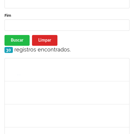
Fim
Buscar
Limpar
registros encontrados.
30
Matrícula
Nome
Cargo
Processo
Início
Fim
Status
1755323
ERON LEMOS PITON
Técnico
23007.00029967/2023-27
21/11/2024
20/12/2024
Concluído
1289027
ROSELI AMADO DA SILVA GARCIA
Docente
23007.00016149/2024-48
19/10/2024
20/12/2024
Concluído