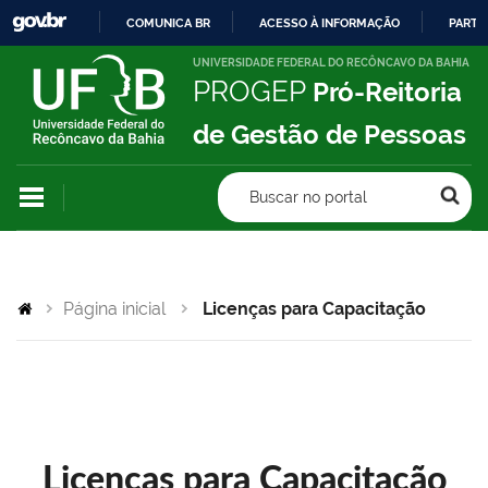
COMUNICA BR
ACESSO À INFORMAÇÃO
PARTI
IR
UNIVERSIDADE FEDERAL DO RECÔNCAVO DA BAHIA
PROGEP
Pró-Reitoria
PARA
O
de Gestão de Pessoas
CONTEÚDO
Buscar no portal
Página inicial
Licenças para Capacitação
Licenças para Capacitação