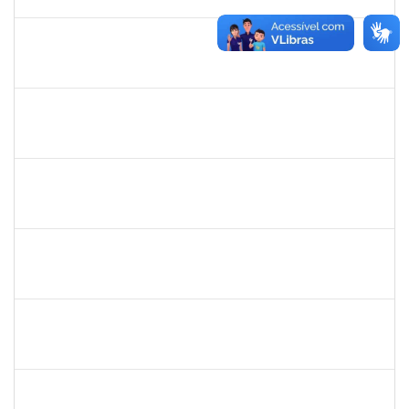
23/01/2025
Concluído
1557646
RITA DE CASSIA FALCAO BORJA CORREIA
Técnico
23007.00024723/2024-89
09/01/2025
26/01/2025
Concluído
1753684
MESSIAS RIBEIRO PEIXOTO
Técnico
23007.00011440/2024-24
04/11/2024
01/02/2025
Concluído
1983524
EVANGIVALDO BATISTA DOS SANTOS
Técnico
23007.00021672/2024-16
06/01/2025
04/02/2025
Concluído
1730986
CAMILLA PINHEIRO BLANCO
Técnico
23007.00023889/2024-06
06/01/2025
04/02/2025
Concluído
1761266
JOEL CARLOS COUTINHO DA SILVA FILHO
Técnico
23007.00023904/2024-86
06/01/2025
04/02/2025
Concluído
1837146
MARCELO ANDRADE DA HORA
Técnico