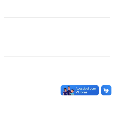
1859339
LUIZ EDUARDO DA SILVA E SILVA
Técnico
23007.00002322/2020-36
05/05/2020
04/08/2020
Concluído
287121
Aida Celeste Silveira Maia
Técnico
23007.00001106/2020-82
04/05/2020
03/08/2020
Concluído
1176749
Fabio Gonçalves Ferreira
Técnico
23007.00001633/2020-15
04/05/2020
03/08/2020
Concluído
2157022
Romualdo André da Costa
Técnico
23007.00026169/2019-56
04/05/2020
26/06/2020
Concluído
1871195
VERONICA RIBEIRO VIANA
Técnico
23007.00022113/2019-55
04/05/2020
02/07/2020
Concluído
1216603
JOSE MARCELO DANTAS DOS REIS
Docente
23007.0030482/2019-05
02/05/2020
01/08/2020
Concluído