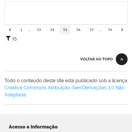
2175057
Edvaldo de Souza Andrade
Técnico
23007.00029544/2019-14
16/04/2020
30/04/2020
Concluído
1
...
53
54
55
56
57
...
74
15
VOLTAR AO TOPO
Todo o conteúdo deste site está publicado sob a licença
Creative Commons Atribuição-SemDerivações 3.0 Não
Adaptada
.
Acesso a Informação