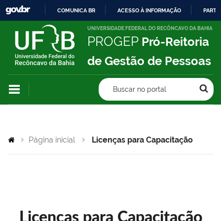
COMUNICA BR
ACESSO À INFORMAÇÃO
PARTI
IR
UNIVERSIDADE FEDERAL DO RECÔNCAVO DA BAHIA
PROGEP
Pró-Reitoria
PARA
O
de Gestão de Pessoas
CONTEÚDO
Buscar no portal
Página inicial
Licenças para Capacitação
Licenças para Capacitação