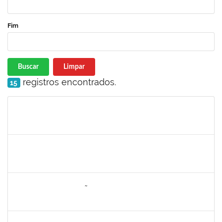
Fim
Buscar
Limpar
registros encontrados.
15
Matrícula
Nome
Cargo
Processo
Início
Fim
Status
1887545
Carolina Yamamoto Santos Martins
Técnico
23007.00022219/2019-06
22/06/2020
21/07/2020
Concluído
1557646
RITA DE CASSIA FALÇÃO BORJA CORREIA
Técnico
23007.00027589/2019-31
09/06/2020
23/06/2020
Concluído