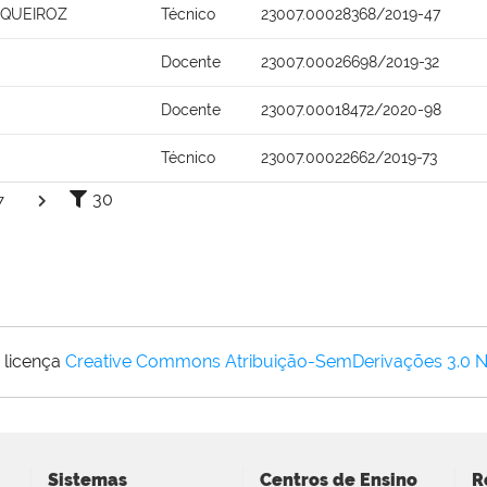
 QUEIROZ
Técnico
23007.00028368/2019-47
Docente
23007.00026698/2019-32
Docente
23007.00018472/2020-98
Técnico
23007.00022662/2019-73
30
7
 licença
Creative Commons Atribuição-SemDerivações 3.0 
Sistemas
Centros de Ensino
R