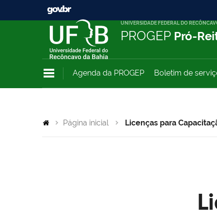
UNIVERSIDADE FEDERAL DO RECÔNCAV
PROGEP
Pró-Rei
Agenda da PROGEP
Boletim de servi
Página inicial
Licenças para Capacitaç
L