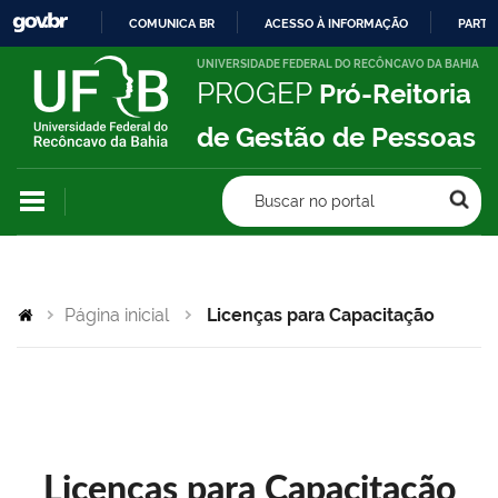
COMUNICA BR
ACESSO À INFORMAÇÃO
PARTI
IR
UNIVERSIDADE FEDERAL DO RECÔNCAVO DA BAHIA
PROGEP
Pró-Reitoria
PARA
O
de Gestão de Pessoas
CONTEÚDO
Buscar no portal
Página inicial
Licenças para Capacitação
Licenças para Capacitação