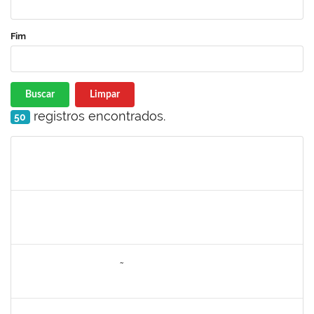
Fim
Buscar
Limpar
registros encontrados.
50
Matrícula
Nome
Cargo
Processo
Início
Fim
Status
1887545
Carolina Yamamoto Santos Martins
Técnico
23007.00022219/2019-06
22/06/2020
21/07/2020
Concluído
1557646
RITA DE CASSIA FALÇÃO BORJA CORREIA
Técnico
23007.00027589/2019-31
09/06/2020
23/06/2020
Concluído