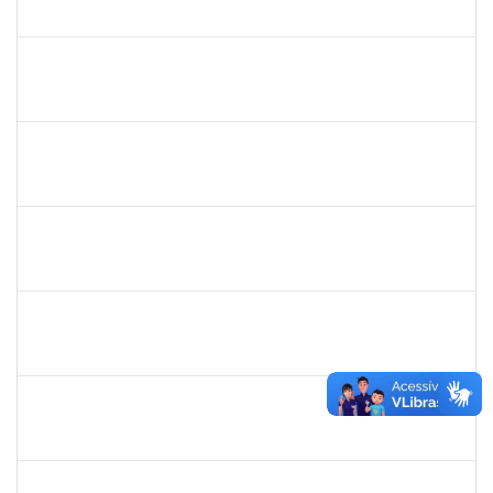
2300700025154/2019-10
02/03/2020
01/06/2020
Concluído
1835680
Vanhise da Silva Ribeiro
Técnico
2300700025553/2019-04
02/03/2020
02/06/2020
Concluído
2016424
Gabriela de oliveira Martins
Técnico
23007.00028859/2019-79
02/03/2020
01/04/2020
Concluído
1919544
MARIA DAS GRAÇAS MASCARENHAS QUEIROZ
Técnico
23007.00028368/2019-47
02/03/2020
30/04/2020
Concluído
1334421
ALBERTO SILVA BETZLER
Docente
23007.00026698/2019-32
02/03/2020
01/06/2020
Concluído
1216603
JOSE MARCELO DANTAS DOS REIS
Docente
23007.00018472/2020-98
01/03/2020
29/05/2020
Concluído
1681601