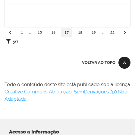
Concluído
1743719
Neubler Nilo Ribeiro Cunha
Técnico
23007.00022116/2019-71
28/01/2020
21/02/2020
Concluído
1
...
15
16
17
18
19
...
22
50
VOLTAR AO TOPO
Todo o conteúdo deste site está publicado sob a licença
Creative Commons Atribuição-SemDerivações 3.0 Não
Adaptada
.
Acesso a Informação