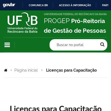
COMUNICA BR
ACESSO À INFORMAÇÃO
PARTI
IR
UNIVERSIDADE FEDERAL DO RECÔNCAVO DA BAHIA
PROGEP
Pró-Reitoria
PARA
O
de Gestão de Pessoas
CONTEÚDO
Buscar no portal
Página inicial
Licenças para Capacitação
Licenças para Capacitação