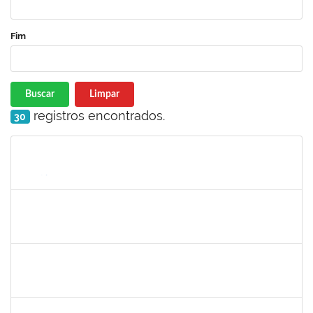
Fim
Buscar
Limpar
registros encontrados.
30
Matrícula
Nome
Cargo
Processo
Início
Fim
Status
2027532
Daniel Ewerton Santos Brito
Técnico
23007.00031737/2020-70
11/05/2020
10/08/2020
Concluído
1753026
Osman de Souza Lemos
Técnico
23007.00028964/2020-57
10/05/2020
09/08/2020
Concluído