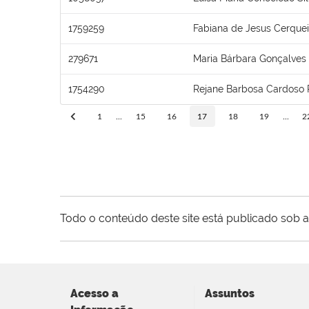
1759259
Fabiana de Jesus Cerquei
279671
Maria Bárbara Gonçalves
1754290
Rejane Barbosa Cardoso 
1
...
15
16
17
18
19
...
2
Todo o conteúdo deste site está publicado sob a
Acesso a
Assuntos