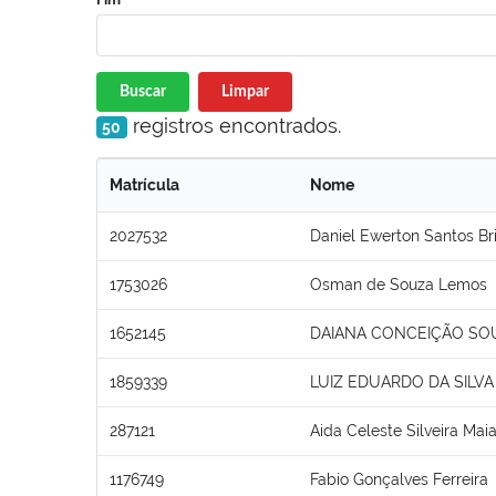
Buscar
Limpar
registros encontrados.
50
Matrícula
Nome
2027532
Daniel Ewerton Santos Br
1753026
Osman de Souza Lemos
1652145
DAIANA CONCEIÇÃO SO
1859339
LUIZ EDUARDO DA SILVA 
287121
Aida Celeste Silveira Mai
1176749
Fabio Gonçalves Ferreira