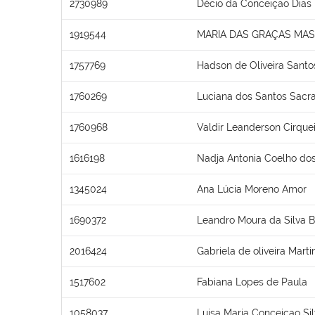
2730989
Décio da Conceição Dias
1919544
MARIA DAS GRAÇAS MA
1757769
Hadson de Oliveira Santo
1760269
Luciana dos Santos Sac
1760968
Valdir Leanderson Cirquei
1616198
Nadja Antonia Coelho do
1345024
Ana Lúcia Moreno Amor
1690372
Leandro Moura da Silva 
2016424
Gabriela de oliveira Marti
1517602
Fabiana Lopes de Paula
1058037
Luisa Maria Conceicao Si