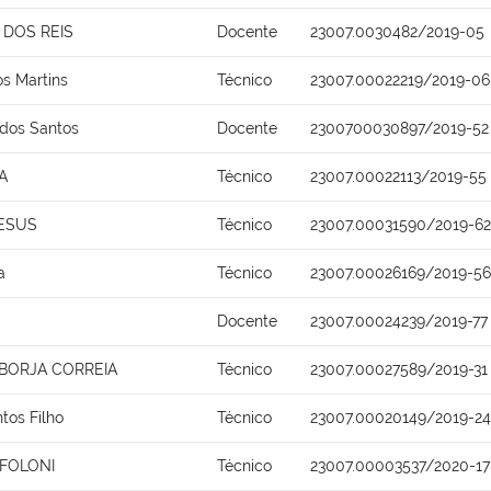
DOS REIS
Docente
23007.0030482/2019-05
s Martins
Técnico
23007.00022219/2019-06
 dos Santos
Docente
2300700030897/2019-52
A
Técnico
23007.00022113/2019-55
JESUS
Técnico
23007.00031590/2019-62
a
Técnico
23007.00026169/2019-56
Docente
23007.00024239/2019-77
 BORJA CORREIA
Técnico
23007.00027589/2019-31
ntos Filho
Técnico
23007.00020149/2019-24
 FOLONI
Técnico
23007.00003537/2020-17