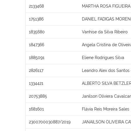
2133468
MARTHA ROSA FIGUEIRA
1751386
DANIEL FADIGAS MORE
1835680
Vanhise da Silva Ribeiro
1847366
Angela Cristina de Olivei
1885091
Eliene Rodrigues Silva
2826117
Leandro Alex dos Santos 
1334421
ALBERTO SILVA BETZLE
20753885
Janilson Oliviera Cavalcan
1681601
Flávia Reis Moreira Sales
2300700030887/2019
JANAILSON OLIVEIRA C