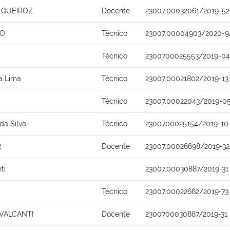
 QUEIROZ
Docente
23007.00032061/2019-52
NO
Técnico
23007.00004903/2020-9
Técnico
2300700025553/2019-04
ra Lima
Técnico
23007.00021802/2019-13
Técnico
23007.00022043/2019-0
da Silva
Técnico
2300700025154/2019-10
R
Docente
23007.00026698/2019-32
ti
23007.00030887/2019-31
Técnico
23007.00022662/2019-73
AVALCANTI
Docente
2300700030887/2019-31