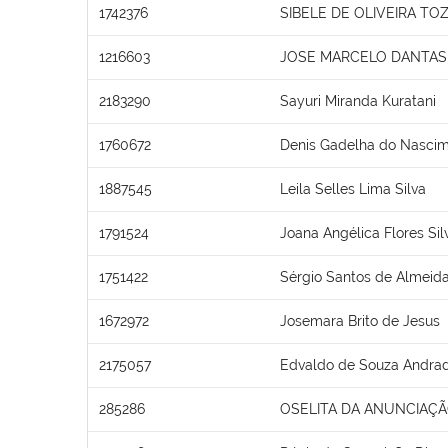
1742376
SIBELE DE OLIVEIRA TO
1216603
JOSE MARCELO DANTAS 
2183290
Sayuri Miranda Kuratani
1760672
Denis Gadelha do Nasci
1887545
Leila Selles Lima Silva
1791524
Joana Angélica Flores Sil
1751422
Sérgio Santos de Almeid
1672972
Josemara Brito de Jesus
2175057
Edvaldo de Souza Andra
285286
OSELITA DA ANUNCIAÇÃ