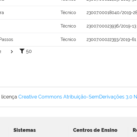
ra
Técnico
23007.00018040/2019-2
Técnico
23007.00023936/2019-13
Passos
Técnico
23007.00022393/2019-61
50
2
 licença
Creative Commons Atribuição-SemDerivações 3.0 
Sistemas
Centros de Ensino
R