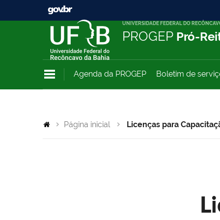
UNIVERSIDADE FEDERAL DO RECÔNCAV
PROGEP
Pró-Rei
Agenda da PROGEP
Boletim de servi
Página inicial
Licenças para Capacitaç
L