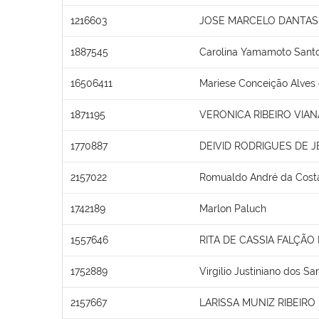
1216603
JOSE MARCELO DANTAS 
1887545
Carolina Yamamoto Santo
16506411
Mariese Conceição Alves
1871195
VERONICA RIBEIRO VIAN
1770887
DEIVID RODRIGUES DE 
2157022
Romualdo André da Cost
1742189
Marlon Paluch
1557646
RITA DE CASSIA FALÇÃO
1752889
Virgilio Justiniano dos Sa
2157667
LARISSA MUNIZ RIBEIRO