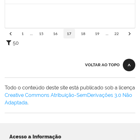
Concluído
1743719
Neubler Nilo Ribeiro Cunha
Técnico
23007.00022116/2019-71
28/01/2020
21/02/2020
Concluído
1
...
15
16
17
18
19
...
22
50
VOLTAR AO TOPO
Todo o conteúdo deste site está publicado sob a licença
Creative Commons Atribuição-SemDerivações 3.0 Não
Adaptada
.
Acesso a Informação