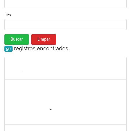
Fim
Buscar
Limpar
registros encontrados.
50
Matrícula
Nome
Cargo
Processo
Início
Fim
Status
1887545
Carolina Yamamoto Santos Martins
Técnico
23007.00022219/2019-06
22/06/2020
21/07/2020
Concluído
1557646
RITA DE CASSIA FALÇÃO BORJA CORREIA
Técnico
23007.00027589/2019-31
09/06/2020
23/06/2020
Concluído