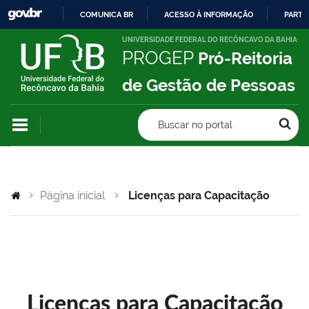
COMUNICA BR
ACESSO À INFORMAÇÃO
PARTI
IR
UNIVERSIDADE FEDERAL DO RECÔNCAVO DA BAHIA
PROGEP
Pró-Reitoria
PARA
O
de Gestão de Pessoas
CONTEÚDO
Buscar no portal
Página inicial
Licenças para Capacitação
Licenças para Capacitação