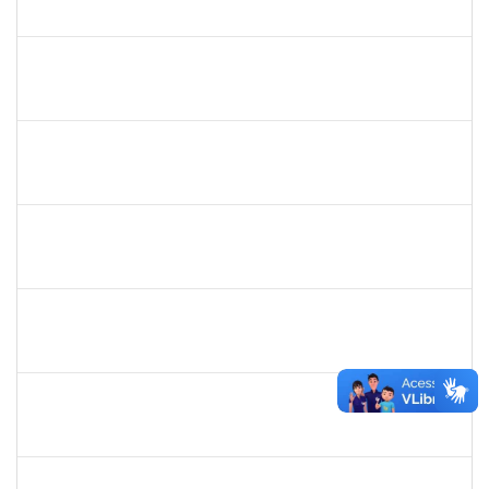
2300700025154/2019-10
02/03/2020
01/06/2020
Concluído
1835680
Vanhise da Silva Ribeiro
Técnico
2300700025553/2019-04
02/03/2020
02/06/2020
Concluído
2016424
Gabriela de oliveira Martins
Técnico
23007.00028859/2019-79
02/03/2020
01/04/2020
Concluído
1919544
MARIA DAS GRAÇAS MASCARENHAS QUEIROZ
Técnico
23007.00028368/2019-47
02/03/2020
30/04/2020
Concluído
1334421
ALBERTO SILVA BETZLER
Docente
23007.00026698/2019-32
02/03/2020
01/06/2020
Concluído
1216603
JOSE MARCELO DANTAS DOS REIS
Docente
23007.00018472/2020-98
01/03/2020
29/05/2020
Concluído
1681601